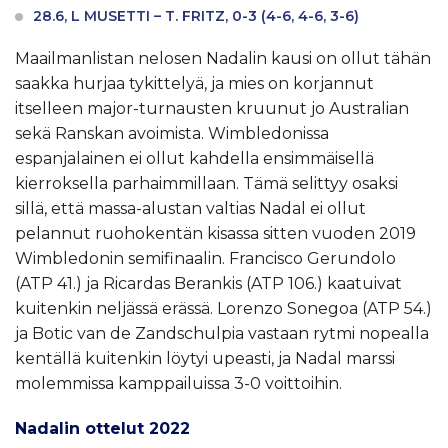
28.6, L MUSETTI – T. FRITZ, 0-3 (4-6, 4-6, 3-6)
Maailmanlistan nelosen Nadalin kausi on ollut tähän
saakka hurjaa tykittelyä, ja mies on korjannut
itselleen major-turnausten kruunut jo Australian
sekä Ranskan avoimista. Wimbledonissa
espanjalainen ei ollut kahdella ensimmäisellä
kierroksella parhaimmillaan. Tämä selittyy osaksi
sillä, että massa-alustan valtias Nadal ei ollut
pelannut ruohokentän kisassa sitten vuoden 2019
Wimbledonin semifinaalin. Francisco Gerundolo
(ATP 41.) ja Ricardas Berankis (ATP 106.) kaatuivat
kuitenkin neljässä erässä. Lorenzo Sonegoa (ATP 54.)
ja Botic van de Zandschulpia vastaan rytmi nopealla
kentällä kuitenkin löytyi upeasti, ja Nadal marssi
molemmissa kamppailuissa 3-0 voittoihin.
Nadalin ottelut 2022