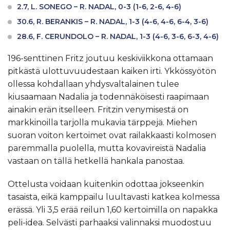
2.7, L. SONEGO – R. NADAL, 0-3 (1-6, 2-6, 4-6)
30.6, R. BERANKIS – R. NADAL, 1-3 (4-6, 4-6, 6-4, 3-6)
28.6, F. CERUNDOLO – R. NADAL, 1-3 (4-6, 3-6, 6-3, 4-6)
196-senttinen Fritz joutuu keskiviikkona ottamaan
pitkästä ulottuvuudestaan kaiken irti. Ykkössyötön
ollessa kohdallaan yhdysvaltalainen tulee
kiusaamaan Nadalia ja todennäköisesti raapimaan
ainakin erän itselleen. Fritzin venymisestä on
markkinoilla tarjolla mukavia tärppejä. Miehen
suoran voiton kertoimet ovat railakkaasti kolmosen
paremmalla puolella, mutta kovavireistä Nadalia
vastaan on tällä hetkellä hankala panostaa.
Ottelusta voidaan kuitenkin odottaa jokseenkin
tasaista, eikä kamppailu luultavasti katkea kolmessa
erässä. Yli 3,5 erää reilun 1,60 kertoimilla on napakka
peli-idea. Selvästi parhaaksi valinnaksi muodostuu