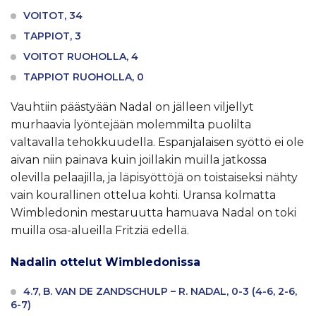
VOITOT, 34
TAPPIOT, 3
VOITOT RUOHOLLA, 4
TAPPIOT RUOHOLLA, 0
Vauhtiin päästyään Nadal on jälleen viljellyt
murhaavia lyöntejään molemmilta puolilta
valtavalla tehokkuudella. Espanjalaisen syöttö ei ole
aivan niin painava kuin joillakin muilla jatkossa
olevilla pelaajilla, ja läpisyöttöjä on toistaiseksi nähty
vain kourallinen ottelua kohti. Uransa kolmatta
Wimbledonin mestaruutta hamuava Nadal on toki
muilla osa-alueilla Fritziä edellä.
Nadalin ottelut Wimbledonissa
4.7, B. VAN DE ZANDSCHULP – R. NADAL, 0-3 (4-6, 2-6,
6-7)