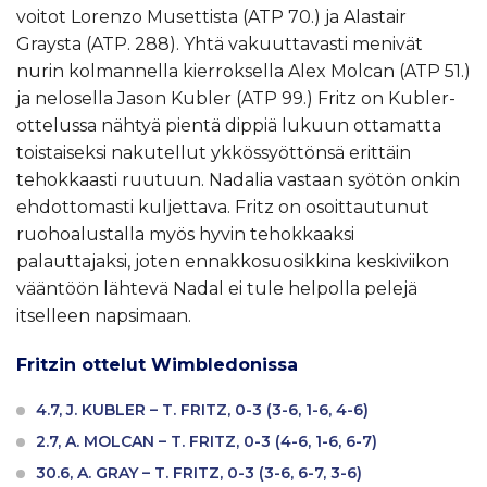
voitot Lorenzo Musettista (ATP 70.) ja Alastair
Graysta (ATP. 288). Yhtä vakuuttavasti menivät
nurin kolmannella kierroksella Alex Molcan (ATP 51.)
ja nelosella Jason Kubler (ATP 99.) Fritz on Kubler-
ottelussa nähtyä pientä dippiä lukuun ottamatta
toistaiseksi nakutellut ykkössyöttönsä erittäin
tehokkaasti ruutuun. Nadalia vastaan syötön onkin
ehdottomasti kuljettava. Fritz on osoittautunut
ruohoalustalla myös hyvin tehokkaaksi
palauttajaksi, joten ennakkosuosikkina keskiviikon
vääntöön lähtevä Nadal ei tule helpolla pelejä
itselleen napsimaan.
Fritzin ottelut Wimbledonissa
4.7, J. KUBLER – T. FRITZ, 0-3 (3-6, 1-6, 4-6)
2.7, A. MOLCAN – T. FRITZ, 0-3 (4-6, 1-6, 6-7)
30.6, A. GRAY – T. FRITZ, 0-3 (3-6, 6-7, 3-6)