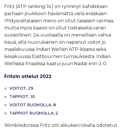
Fritz (ATP ranking 14.) on rynninyt kahdeksan
parhaan joukkoon häviämättä vielä erääkään.
Yhdysvaltalaisen meno on ollut tasaisen varmaa,
mutta myös kaavio on ollut toistaiseksi varsin
suosiollinen. 24-vuotiaalla on meneillään vahva
kausi, sillä nuorukainen on napsinut voitot jo
maaliskuussa Indian Wellsin ATP-kisasta sekä
kesäkuussa Eastbournen turnauksesta. Indian
Wellsissä finaalissa kaatui juuri Nadal erin 2-0.
Fritzin ottelut 2022
VOITOT, 29
TAPPIOT, 10
VOITOT RUOHOLLA, 8
TAPPIOT RUOHOLLA, 2
Wimbledonissa Fritz otti alkukierroksilla odotetut