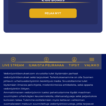
€100 BONUS
PELAA NYT
LIVE STREAM
NETIN PARAS SIVUSTO VEDONLYÖNTIIN
ILMAISTA PELIRAHAA
TIPSIT
VALIKKO
Vedonlyontibonukset.com sivustolta tulet löytämään parhaat
vedonlyöntibonukset sekä tarjoukset. Tarkoituksenamme on olla Suomen
johtavin urheiluvedonlyöntiin keskittyvä media. Sivustoltamme tulet
löytämään ilmaisia pelivihjeitä, mielenkiintoisia artikkeleita, sekä oppaita
vedonlyöntiin liittyen.
Ammattimaisen vedonlyönnin tueksi palvelustamme löydät maailman
suurimpien urheilulajien kausiennakoita, otteluanalyyseja sekä paljastuksia
kulissien takaa. Tulemme esittelemään myös kattavan valikoiman
suomalaiseen makuun suunniteltuja vedonlyöntisivustoja, jotka tarjoavat