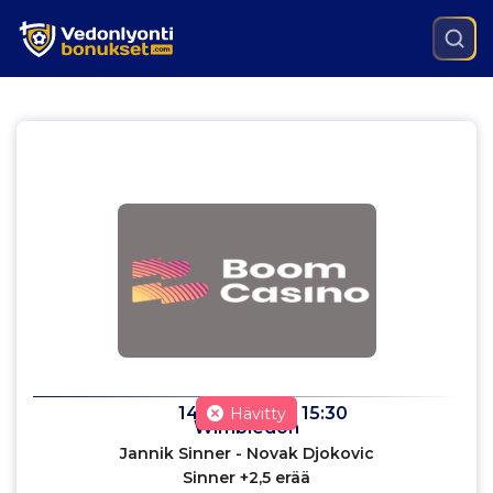
14.7.2023
klo
15:30
Hävitty
Wimbledon
Jannik Sinner - Novak Djokovic
Sinner +2,5 erää