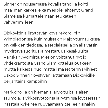
Sinner on nousemassa kovalla tahdilla kohti
maailman kärkeä, eikä mies ole lähtenyt Grand
Slameissa kumartelemaan etukäteen
vahvemmilleen.
Djokovicin ällistyttävän kova rekordi niin
Wimbledonissa kuin muissakin Major-turnauksissa
on kaikkien tiedossa, ja serbialaisella on alla varsin
mykistävä suoritus ja mestaruus kesäkuulta
Ranskan Avoimista. Mies on voittanut nyt jo
yhdeksäntoista Grand Slam -ottelua putkeen,
mutta kaikesta huolimatta ilmaiset tennis vihjeet
uskoo Sinnerin pystyvän laittamaan Djokovicille
perjantaina kampoihin.
Markkinoilla on hieman aliarvioitu italialaisen
saumoja, ja ykkössyöttönsä ja rytminsä löytäessään
haastaja kykenee ruuvaamaan itselleen ainakin