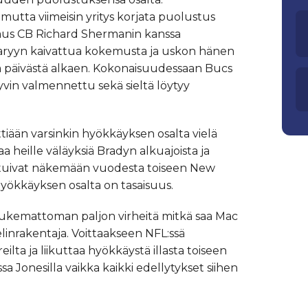
utta viimeisin yritys korjata puolustus
imus CB Richard Shermanin kanssa
daryyn kaivattua kokemusta ja uskon hänen
ä päivästä alkaen. Kokonaisuudessaan Bucs
in valmennettu sekä sieltä löytyy
tiään varsinkin hyökkäyksen osalta vielä
a heille väläyksiä Bradyn alkuajoista ja
tottuivat näkemään vuodesta toiseen New
 hyökkäyksen osalta on tasaisuus.
lukemattoman paljon virheitä mitkä saa Mac
linrakentaja. Voittaakseen NFL:ssä
lta ja liikuttaa hyökkäystä illasta toiseen
a Jonesilla vaikka kaikki edellytykset siihen