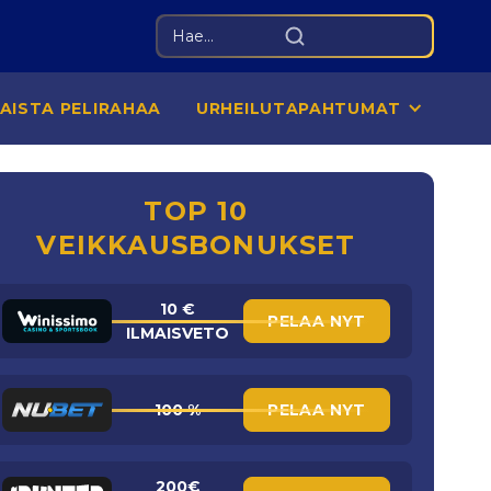
MAISTA PELIRAHAA
URHEILUTAPAHTUMAT
TOP 10
VEIKKAUSBONUKSET
10 €
PELAA NYT
ILMAISVETO
100 %
PELAA NYT
200€