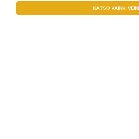
KATSO KAIKKI VEI