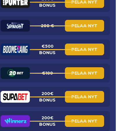
PELAA NYT
BONUS
200 €
PELAA NYT
€500
PELAA NYT
BONUS
€100
PELAA NYT
200€
PELAA NYT
BONUS
200€
PELAA NYT
BONUS