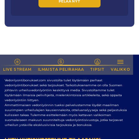
PELAA NYT
LIVE STREAM
NETIN PARAS SIVUSTO VEDONLYÖNTIIN
ILMAISTA PELIRAHAA
TIPSIT
VALIKKO
Vedonlyontibonukset.com sivustolta tulet löytämään parhaat
vedonlyöntibonukset sekä tarjoukset. Tarkoituksenamme on olla Suomen
johtavin urheiluvedonlyöntiin keskittyvä media. Sivustoltamme tulet
löytämään ilmaisia pelivihjeitä, mielenkiintoisia artikkeleita, sekä oppaita
vedonlyöntiin liittyen.
Ammattimaisen vedonlyönnin tueksi palvelustamme löydät maailman
suurimpien urheilulajien kausiennakoita, otteluanalyyseja sekä paljastuksia
kulissien takaa. Tulemme esittelemään myös kattavan valikoiman
suomalaiseen makuun suunniteltuja vedonlyöntisivustoja, jotka tarjoavat
urheilun ystäville eksklusiivisia tarjouksia ja bonuksia.