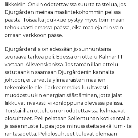
liikkeisiin. Onkin odotettavissa suurta taistelua, jos
Djurgården meinaa maalintekohommiin pelissä
päästä. Toisaalta joukkue pystyy myös toimimaan
tehokkaasti omassa päässä, eikä maaleja niin vain
omaan verkkoon pääse.
Djurgårdenilla on edessään jo sunnuntaina
seuraava tärkeä peli. Edessä on ottelu Kalmar FF
vastaan, Allsvenskanissa. Jos tämän illan ottelu
satutaankin saamaan Djurgårdenin kannalta
johtoon, ei tarvetta ylimääräisten maalien
tekemiselle ole. Tärkeämmäksi luultavasti
muodostuukin energian säästäminen, jotta jalat
liikkuvat rivakasti viikonloppuna olevassa pelissä.
Torstai-illan otteluun on odotettavissa kylmäävät
olosuhteet. Peli pelataan Sollentunan kotikentällä
ja sääennuste lupaa jopa miinusasteita sekä lumi- tai
räntäsadetta. Peliolosuhteet tulevat olemaan