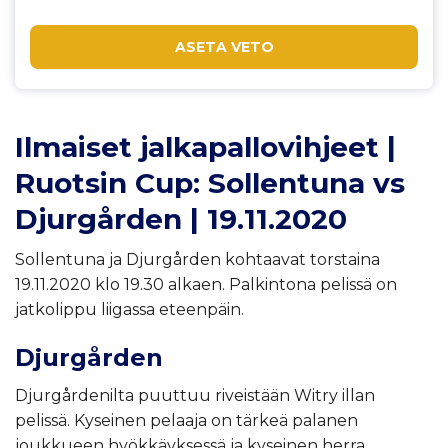
ASETA VETO
Ilmaiset jalkapallovihjeet |
Ruotsin Cup: Sollentuna vs
Djurgården | 19.11.2020
Sollentuna ja Djurgården kohtaavat torstaina
19.11.2020 klo 19.30 alkaen. Palkintona pelissä on
jatkolippu liigassa eteenpäin.
Djurgården
Djurgårdenilta puuttuu riveistään Witry illan
pelissä. Kyseinen pelaaja on tärkeä palanen
joukkueen hyökkäyksessä ja kyseinen herra