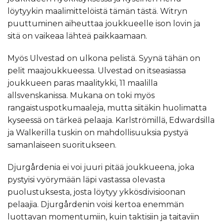
löytyykin maalimittelöistä tämän tästä. Witryn
puuttuminen aiheuttaa joukkueelle ison lovin ja
sitä on vaikeaa lähteä paikkaamaan.
Myös Ulvestad on ulkona pelistä. Syynä tähän on
pelit maajoukkueessa. Ulvestad on itseasiassa
joukkueen paras maalitykki, 11 maalilla
allsvenskanissa. Mukana on toki myös
rangaistuspotkumaaleja, mutta siitäkin huolimatta
kyseessä on tärkeä pelaaja. Karlströmillä, Edwardsilla
ja Walkerilla tuskin on mahdollisuuksia pystyä
samanlaiseen suoritukseen.
Djurgårdenia ei voi juuri pitää joukkueena, joka
pystyisi vyörymään läpi vastassa olevasta
puolustuksesta, josta löytyy ykkösdivisioonan
pelaajia. Djurgårdenin voisi kertoa enemmän
luottavan momentumiin, kuin taktisiin ja taitaviin