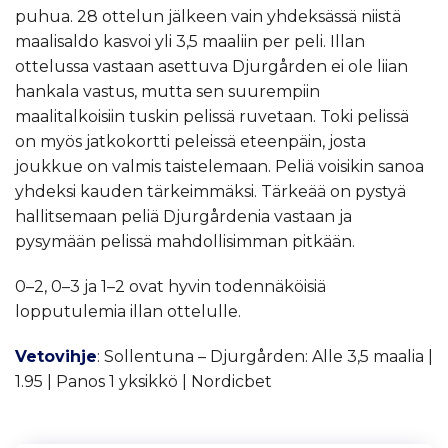
puhua. 28 ottelun jälkeen vain yhdeksässä niistä
maalisaldo kasvoi yli 3,5 maaliin per peli. Illan
ottelussa vastaan asettuva Djurgården ei ole liian
hankala vastus, mutta sen suurempiin
maalitalkoisiin tuskin pelissä ruvetaan. Toki pelissä
on myös jatkokortti peleissä eteenpäin, josta
joukkue on valmis taistelemaan. Peliä voisikin sanoa
yhdeksi kauden tärkeimmäksi. Tärkeää on pystyä
hallitsemaan peliä Djurgårdenia vastaan ja
pysymään pelissä mahdollisimman pitkään.
0–2, 0–3 ja 1–2 ovat hyvin todennäköisiä
lopputulemia illan ottelulle.
Vetovihje
: Sollentuna – Djurgården: Alle 3,5 maalia |
1.95 | Panos 1 yksikkö | Nordicbet