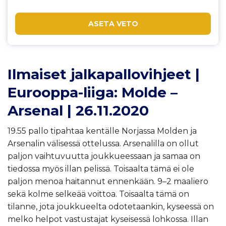
ASETA VETO
Ilmaiset jalkapallovihjeet |
Eurooppa-liiga: Molde –
Arsenal | 26.11.2020
19.55 pallo tipahtaa kentälle Norjassa Molden ja
Arsenalin välisessä ottelussa. Arsenalilla on ollut
paljon vaihtuvuutta joukkueessaan ja samaa on
tiedossa myös illan pelissä. Toisaalta tämä ei ole
paljon menoa haitannut ennenkään. 9–2 maaliero
sekä kolme selkeää voittoa. Toisaalta tämä on
tilanne, jota joukkueelta odotetaankin, kyseessä on
melko helpot vastustajat kyseisessä lohkossa. Illan