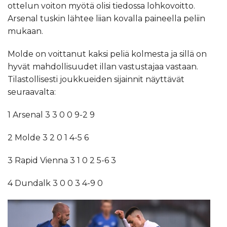
ottelun voiton myötä olisi tiedossa lohkovoitto.
Arsenal tuskin lähtee liian kovalla paineella peliin
mukaan.
Molde on voittanut kaksi peliä kolmesta ja sillä on
hyvät mahdollisuudet illan vastustajaa vastaan.
Tilastollisesti joukkueiden sijainnit näyttävät
seuraavalta:
1 Arsenal 3 3 0 0 9-2 9
2 Molde 3 2 0 1 4-5 6
3 Rapid Vienna 3 1 0 2 5-6 3
4 Dundalk 3 0 0 3 4-9 0