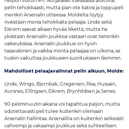
helpon voiton 4–1. Norjalaiset itseasiassa aloittivat
pelin tehokkaasti, mutta pian ote katosi ja loppupeli
menikin Arsenalin otteessa. Moldelta löytyy
riveistään monia tehokkaita pelaajia. Linde sekä
Eikrem saavat aikaan hyvää liikettä, mutta he
yksistään Arsenalin joukkoa vastaan ovat tietenkin
vaikeuksissa. Arsenalin joukkue on hyvin
tasaväkinen ja vaikka monta pelaajaa on ulkona, se
tuskin vaikuttaa joukkueen suoritukseen liiemmin.
Mahdolliset pelaajavalinnat pelin alkuun, Molde:
Linde, Wingo, Bjornbak, Gregersen, Risa, Hussain,
Aursnes, Ellingsen, Eikrem, Brynhildsen ja James.
90 peliminuutin aikana voi tapahtua paljon, mutta
odotettavasti peli tulee kuitenkin olemaan
Arsenalin hallintaa. Arsenalilla on kuitenkin selkeästi
vahvempi ja vakaampi joukkue sekä suhteellisen