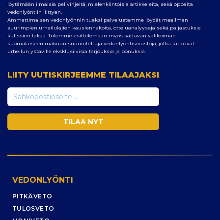
löytämään ilmaisia pelivihjeitä, mielenkiintoisia artikkeleita, sekä oppaita
vedonlyöntiin liittyen.
Ammattimaisen vedonlyönnin tueksi palvelustamme löydät maailman
suurimpien urheilulajien kausiennakoita, otteluanalyyseja sekä paljastuksia
kulissien takaa. Tulemme esittelemään myös kattavan valikoiman
suomalaiseen makuun suunniteltuja vedonlyöntisivustoja, jotka tarjoavat
urheilun ystäville eksklusiivisia tarjouksia ja bonuksia.
LIITY UUTISKIRJEEMME TILAAJAKSI
VEDONLYÖNTI
PITKÄVETO
TULOSVETO