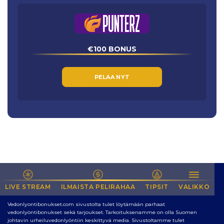
€100 BONUS
PELAA NYT
LIVE STREAM
NETIN PARAS SIVUSTO VEDONLYÖNTIIN
ILMAISTA PELIRAHAA
TIPSIT
VALIKKO
Vedonlyontibonukset.com sivustolta tulet löytämään parhaat
vedonlyöntibonukset sekä tarjoukset. Tarkoituksenamme on olla Suomen
johtavin urheiluvedonlyöntiin keskittyvä media. Sivustoltamme tulet