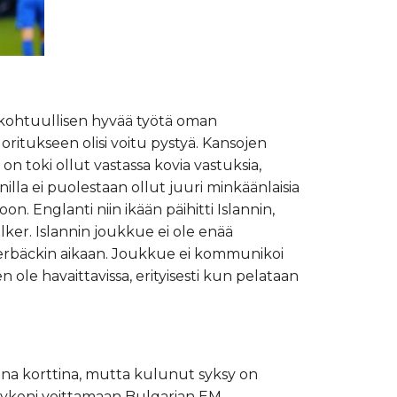
kohtuullisen hyvää työtä oman
itukseen olisi voitu pystyä. Kansojen
 on toki ollut vastassa kovia vastuksia,
illa ei puolestaan ollut juuri minkäänlaisia
n. Englanti niin ikään päihitti Islannin,
lker. Islannin joukkue ei ole enää
erbäckin aikaan. Joukkue ei kommunikoi
 ole havaittavissa, erityisesti kun pelataan
ana korttina, mutta kulunut syksy on
kykeni voittamaan Bulgarian EM-