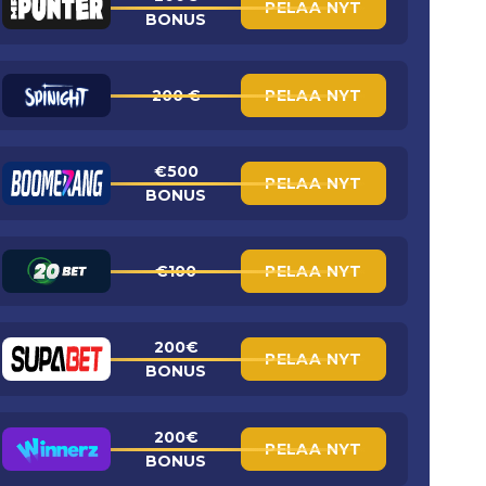
PELAA NYT
BONUS
200 €
PELAA NYT
€500
PELAA NYT
BONUS
€100
PELAA NYT
200€
PELAA NYT
BONUS
200€
PELAA NYT
BONUS