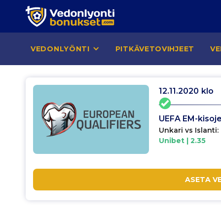
VEDONLYÖNTI
PITKÄVETOVIHJEET
VE
12.11.2020
klo
UEFA EM-kisoje
Unkari vs Islanti: 
Unibet | 2.35
ASETA V