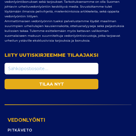
vedonlyöntibonukset sekä tarjoukset. Tarkoituksenamme on olla Suomen
johtavin urheiluvedonlyöntiin keskittyvä media. Sivustoltamme tulet
löytämään ilmaisia pelivihjeitä, mielenkiintoisia artikkeleita, sekä oppaita
vedonlyöntiin liittyen.
Ammattimaisen vedonlyönnin tueksi palvelustamme löydät maailman
suurimpien urheilulajien kausiennakoita, otteluanalyyseja sekä paljastuksia
kulissien takaa. Tulemme esittelemään myös kattavan valikoiman
suomalaiseen makuun suunniteltuja vedonlyöntisivustoja, jotka tarjoavat
urheilun ystäville eksklusiivisia tarjouksia ja bonuksia.
LIITY UUTISKIRJEEMME TILAAJAKSI
VEDONLYÖNTI
PITKÄVETO