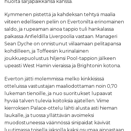
huolta sarjapaikkansa kanssa.
Kymmenen pistettä ja kahdeksan tehtyä maalia
viiteen edelliseen peliin on Evertonilta erinomainen
saldo, ja rupeaman ainoa tappio tuli hankalassa
paikassa Anfieldilla Liverpoolia vastaan. Manageri
Sean Dyche on onnistunut viilaamaan pelitapansa
kohdilleen, ja Toffeesin kurinalainen
joukkuepuolustus hiljensi Pool-tappion jälkeen
upeasti West Hamin vieraissa ja Brightonin kotona.
Everton jätti molemmissa melko kinkkisissä
otteluissa vastustajan maaliodottaman noin 0,70
lukeman tienoille, ja nuo suoritukset lupaavat
hyvää talven tulevia koitoksia ajatellen. Viime
kierroksen Palace-ottelu lähti alusta asti hieman
laukalle, ja tuossa yllättävän avoimeksi
muodostuneessa väännössä sinipaidat kävivät
luutimassa toisella jaksolla kaksi osumaa ainoastaan