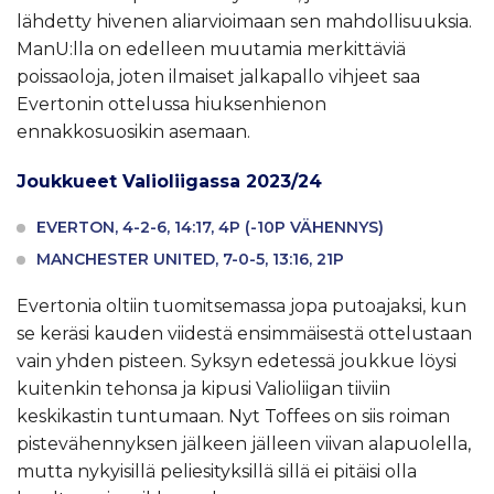
lähdetty hivenen aliarvioimaan sen mahdollisuuksia.
ManU:lla on edelleen muutamia merkittäviä
poissaoloja, joten ilmaiset jalkapallo vihjeet saa
Evertonin ottelussa hiuksenhienon
ennakkosuosikin asemaan.
Joukkueet Valioliigassa 2023/24
EVERTON, 4-2-6, 14:17, 4P (-10P VÄHENNYS)
MANCHESTER UNITED, 7-0-5, 13:16, 21P
Evertonia oltiin tuomitsemassa jopa putoajaksi, kun
se keräsi kauden viidestä ensimmäisestä ottelustaan
vain yhden pisteen. Syksyn edetessä joukkue löysi
kuitenkin tehonsa ja kipusi Valioliigan tiiviin
keskikastin tuntumaan. Nyt Toffees on siis roiman
pistevähennyksen jälkeen jälleen viivan alapuolella,
mutta nykyisillä peliesityksillä sillä ei pitäisi olla