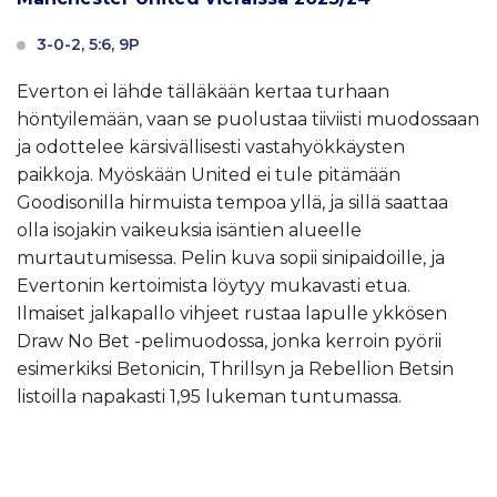
3-0-2, 5:6, 9P
Everton ei lähde tälläkään kertaa turhaan
höntyilemään, vaan se puolustaa tiiviisti muodossaan
ja odottelee kärsivällisesti vastahyökkäysten
paikkoja. Myöskään United ei tule pitämään
Goodisonilla hirmuista tempoa yllä, ja sillä saattaa
olla isojakin vaikeuksia isäntien alueelle
murtautumisessa. Pelin kuva sopii sinipaidoille, ja
Evertonin kertoimista löytyy mukavasti etua.
Ilmaiset jalkapallo vihjeet rustaa lapulle ykkösen
Draw No Bet -pelimuodossa, jonka kerroin pyörii
esimerkiksi Betonicin, Thrillsyn ja Rebellion Betsin
listoilla napakasti 1,95 lukeman tuntumassa.