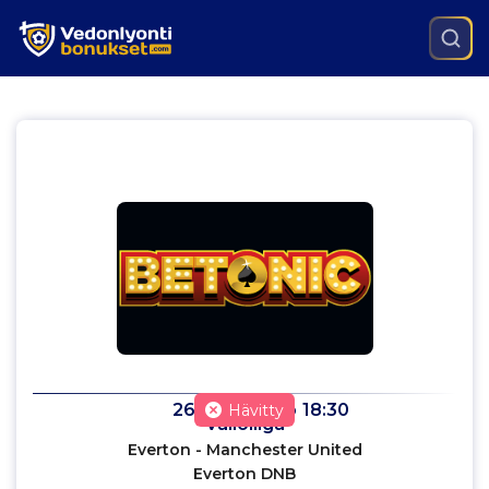
26.11.2023
klo
18:30
Hävitty
Valioliiga
Everton - Manchester United
Everton DNB