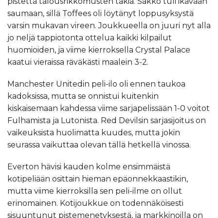
pistettä talousrikkomusten takia. Sakko tuli ikävään
saumaan, sillä Toffees oli löytänyt loppusyksystä
varsin mukavan vireen. Joukkueella on juuri nyt alla
jo neljä tappiotonta ottelua kaikki kilpailut
huomioiden, ja viime kierroksella Crystal Palace
kaatui vieraissa räväkästi maalein 3-2.
Manchester Unitedin peli-ilo oli ennen taukoa
kadoksissa, mutta se onnistui kuitenkin
kiskaisemaan kahdessa viime sarjapelissään 1-0 voitot
Fulhamista ja Lutonista. Red Devilsin sarjasijoitus on
vaikeuksista huolimatta kuudes, mutta jokin
seurassa vaikuttaa olevan tällä hetkellä vinossa.
Everton hävisi kauden kolme ensimmäistä
kotipeliään osittain hieman epäonnekkaastikin,
mutta viime kierroksilla sen peli-ilme on ollut
erinomainen. Kotijoukkue on todennäköisesti
sisuuntunut pistemenetyksestä, ja markkinoilla on