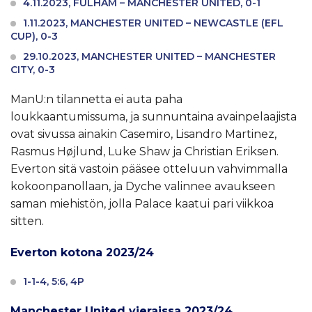
4.11.2023, FULHAM – MANCHESTER UNITED, 0-1
1.11.2023, MANCHESTER UNITED – NEWCASTLE (EFL
CUP), 0-3
29.10.2023, MANCHESTER UNITED – MANCHESTER
CITY, 0-3
ManU:n tilannetta ei auta paha
loukkaantumissuma, ja sunnuntaina avainpelaajista
ovat sivussa ainakin Casemiro, Lisandro Martinez,
Rasmus Højlund, Luke Shaw ja Christian Eriksen.
Everton sitä vastoin pääsee otteluun vahvimmalla
kokoonpanollaan, ja Dyche valinnee avaukseen
saman miehistön, jolla Palace kaatui pari viikkoa
sitten.
Everton kotona 2023/24
1-1-4, 5:6, 4P
Manchester United vieraissa 2023/24