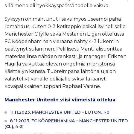
sillä meno oli hyökkäyspäässä todella vaisua.
Syksyyn on mahtunut lisäksi myös useampi paha
romahdus, kuten 0-3 kotitappio paikallisviholliselle
Manchester Citylle sekä Mestarien Liigan ottelussa
FC Kööpenhaminan vieraana nähty 4-3 lukemiin
päättynyt sulaminen. Pelillisesti ManU alisuorittaa
materiaaliinsa nähden rankasti, ja manageri Erik ten
Hagilla vaikuttaa olevan ongelmia miehistönsä
käsittelyn kanssa. Tuoreimpana lähtöhaluja on
väläytellyt vähälle peliajalle syksyllä jäänyt
kovapalkkainen toppari Raphael Varane.
Manchester Unitedin viisi viimeistä ottelua
11.11.2023, MANCHESTER UNITED – LUTON, 1-0
8.11.2023, FC KÖÖPENHAMINA – MANCHESTER UNITED
(CL), 4-3