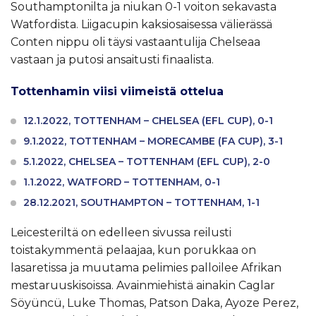
Southamptonilta ja niukan 0-1 voiton sekavasta
Watfordista. Liigacupin kaksiosaisessa välierässä
Conten nippu oli täysi vastaantulija Chelseaa
vastaan ja putosi ansaitusti finaalista.
Tottenhamin viisi viimeistä ottelua
12.1.2022, TOTTENHAM – CHELSEA (EFL CUP), 0-1
9.1.2022, TOTTENHAM – MORECAMBE (FA CUP), 3-1
5.1.2022, CHELSEA – TOTTENHAM (EFL CUP), 2-0
1.1.2022, WATFORD – TOTTENHAM, 0-1
28.12.2021, SOUTHAMPTON – TOTTENHAM, 1-1
Leicesteriltä on edelleen sivussa reilusti
toistakymmentä pelaajaa, kun porukkaa on
lasaretissa ja muutama pelimies palloilee Afrikan
mestaruuskisoissa. Avainmiehistä ainakin Caglar
Söyüncü, Luke Thomas, Patson Daka, Ayoze Perez,