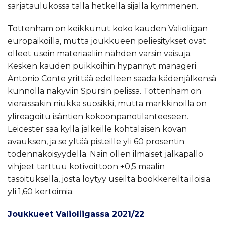
sarjataulukossa tällä hetkellä sijalla kymmenen.
Tottenham on keikkunut koko kauden Valioliigan
europaikoilla, mutta joukkueen peliesitykset ovat
olleet usein materiaaliin nähden varsin vaisuja.
Kesken kauden puikkoihin hypännyt manageri
Antonio Conte yrittää edelleen saada kädenjälkensä
kunnolla näkyviin Spursin pelissä. Tottenham on
vieraissakin niukka suosikki, mutta markkinoilla on
ylireagoitu isäntien kokoonpanotilanteeseen.
Leicester saa kyllä jalkeille kohtalaisen kovan
avauksen, ja se yltää pisteille yli 60 prosentin
todennäköisyydellä. Näin ollen ilmaiset jalkapallo
vihjeet tarttuu kotivoittoon +0,5 maalin
tasoituksella, josta löytyy useilta bookkereilta iloisia
yli 1,60 kertoimia.
Joukkueet Valioliigassa 2021/22