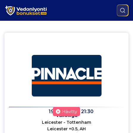
19.1.2022
klo
21:30
Hävitty
Valioliiga
Leicester - Tottenham
Leicester +0.5, AH