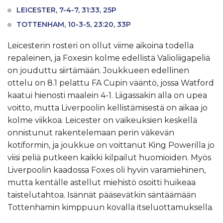
LEICESTER, 7-4-7, 31:33, 25P
TOTTENHAM, 10-3-5, 23:20, 33P
Leicesterin rosteri on ollut viime aikoina todella
repaleinen, ja Foxesin kolme edellistä Valioliigapeliä
on jouduttu siirtämään. Joukkueen edellinen
ottelu on 8.1 pelattu FA Cupin vääntö, jossa Watford
kaatui hienosti maalein 4-1. Liigassakin alla on upea
voitto, mutta Liverpoolin kellistämisestä on aikaa jo
kolme viikkoa. Leicester on vaikeuksien keskellä
onnistunut rakentelemaan perin väkevän
kotiformin, ja joukkue on voittanut King Powerilla jo
viisi peliä putkeen kaikki kilpailut huomioiden. Myös
Liverpoolin kaadossa Foxes oli hyvin varamiehinen,
mutta kentälle astellut miehistö osoitti huikeaa
taistelutahtoa. Isännät pääsevätkin säntäämään
Tottenhamin kimppuun kovalla itseluottamuksella.