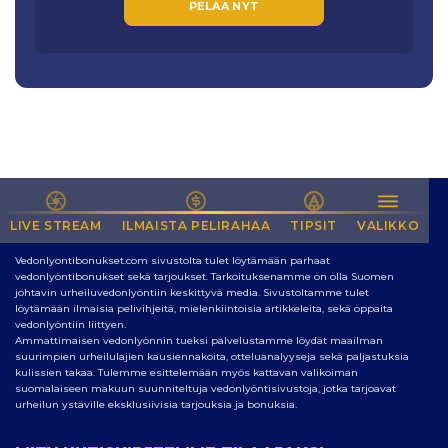
PELAA NYT
LIVE STREAM
NETIN PARAS SIVUSTO VEDONLYÖNTIIN
ILMAISTA PELIRAHAA
TIPSIT
VALIKKO
Vedonlyontibonukset.com sivustolta tulet löytämään parhaat
vedonlyöntibonukset sekä tarjoukset. Tarkoituksenamme on olla Suomen
johtavin urheiluvedonlyöntiin keskittyvä media. Sivustoltamme tulet
löytämään ilmaisia pelivihjeitä, mielenkiintoisia artikkeleita, sekä oppaita
vedonlyöntiin liittyen.
Ammattimaisen vedonlyönnin tueksi palvelustamme löydät maailman
suurimpien urheilulajien kausiennakoita, otteluanalyyseja sekä paljastuksia
kulissien takaa. Tulemme esittelemään myös kattavan valikoiman
suomalaiseen makuun suunniteltuja vedonlyöntisivustoja, jotka tarjoavat
urheilun ystäville eksklusiivisia tarjouksia ja bonuksia.