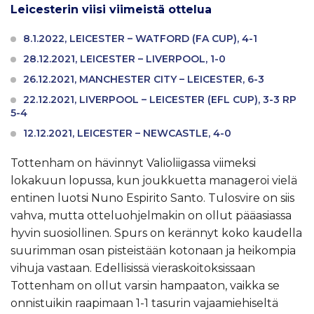
Leicesterin viisi viimeistä ottelua
8.1.2022, LEICESTER – WATFORD (FA CUP), 4-1
28.12.2021, LEICESTER – LIVERPOOL, 1-0
26.12.2021, MANCHESTER CITY – LEICESTER, 6-3
22.12.2021, LIVERPOOL – LEICESTER (EFL CUP), 3-3 RP
5-4
12.12.2021, LEICESTER – NEWCASTLE, 4-0
Tottenham on hävinnyt Valioliigassa viimeksi
lokakuun lopussa, kun joukkuetta manageroi vielä
entinen luotsi Nuno Espirito Santo. Tulosvire on siis
vahva, mutta otteluohjelmakin on ollut pääasiassa
hyvin suosiollinen. Spurs on kerännyt koko kaudella
suurimman osan pisteistään kotonaan ja heikompia
vihuja vastaan. Edellisissä vieraskoitoksissaan
Tottenham on ollut varsin hampaaton, vaikka se
onnistuikin raapimaan 1-1 tasurin vajaamiehiseltä