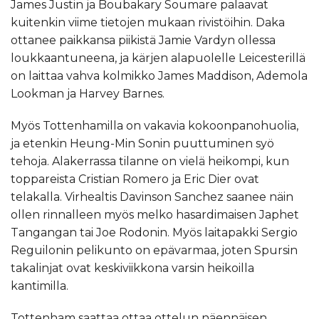
James Justin ja Boubakary Soumare palaavat
kuitenkin viime tietojen mukaan rivistöihin. Daka
ottanee paikkansa piikistä Jamie Vardyn ollessa
loukkaantuneena, ja kärjen alapuolelle Leicesterillä
on laittaa vahva kolmikko James Maddison, Ademola
Lookman ja Harvey Barnes.
Myös Tottenhamilla on vakavia kokoonpanohuolia,
ja etenkin Heung-Min Sonin puuttuminen syö
tehoja. Alakerrassa tilanne on vielä heikompi, kun
toppareista Cristian Romero ja Eric Dier ovat
telakalla. Virhealtis Davinson Sanchez saanee näin
ollen rinnalleen myös melko hasardimaisen Japhet
Tangangan tai Joe Rodonin. Myös laitapakki Sergio
Reguilonin pelikunto on epävarmaa, joten Spursin
takalinjat ovat keskiviikkona varsin heikoilla
kantimilla.
Tottenham saattaa ottaa ottelun näennäisen