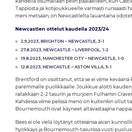
kahdella osumallaan pelin päälaelleen, kun Castle
Tappiosta jäi kotijoukkueelle varmasti runsaasti
meni metsään, on Newcastlelta lauantaina odotetta
Newcastlen ottelut kaudella 2023/24
2.9.2023, BRIGHTON – NEWCASTLE, 3-1
27.8.2023, NEWCASTLE – LIVERPOOL, 1-2
19.8.2023, MANCHESTER CITY – NEWCASTLE, 1-0
12.8.2023, NEWCASTLE – ASTON VILLA, 5-1
Brentford on osoittanut, että se ei viime keväänä
paremmalle puolikkaalle. Joukkue aloitti kauden
railakkaan 2-2 tasurin ja murjoen Fulhamin Craven
Kahdessa viime pelissä meno on kuitenkin ollut ta
Bournemouth ovat käyneet altavastaajina nappaam
Bees ei ole vielä löytänyt otteisiinsa aivan kunnoll
hyökkäys ja Bournemouth-tasurissa vuoti puolust