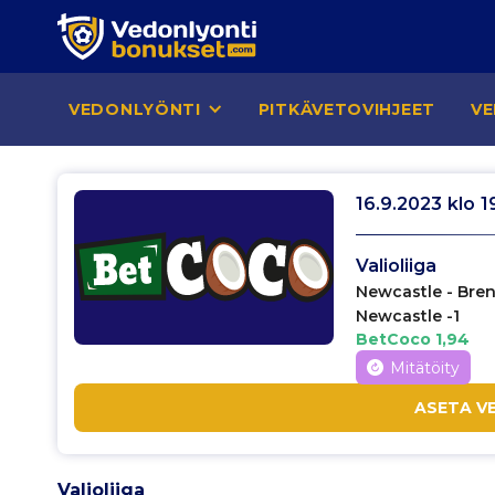
VEDONLYÖNTI
PITKÄVETOVIHJEET
VE
16.9.2023
klo
1
Valioliiga
Newcastle - Bren
Newcastle -1
BetCoco 1,94
Mitätöity
ASETA V
Valioliiga