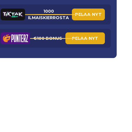
1000
PELAA NYT
ILMAISKIERROSTA
€100 BONUS
PELAA NYT