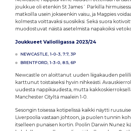
joukkue oli etenkin St James´ Parkilla hirmuisess
matkoilla usein jokseenkin vaisu, ja Magpies voida
kolmesta voittavaksi suosikiksi. Sekä suora kotivoi
muodostuvat näistä asetelmista napakoiksi vetoko
Joukkueet Valioliigassa 2023/24
NEWCASTLE, 1-0-3, 7:7, 3P
BRENTFORD, 1-3-0, 8:5, 6P
Newcastle on aloittanut uuden liigakauden pelillise
karttunut toistaiseksi hyvin nihkeästi. Avauskierrok
uudesta nappikaudesta, mutta kakkoskierroksella t
Manchester Cityltä maalein 1-0.
Sesongin toisessa kotipelissä kaikki näytti ruusuisel
Liverpoolia vastaan johtoon, ja puolen tunnin kohda
itselleen punaisen kortin. Poolin Darwin Nunez k