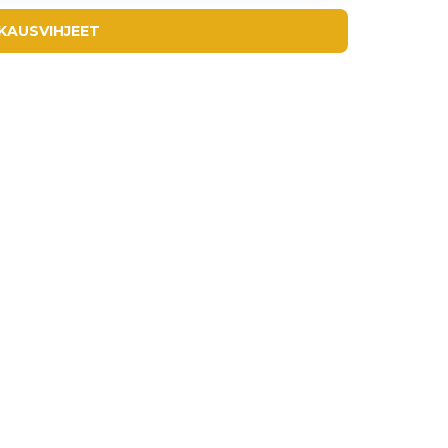
KKAUSVIHJEET