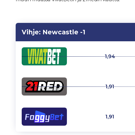
Vihje:
Newcastle -1
1,94
1,91
1,91