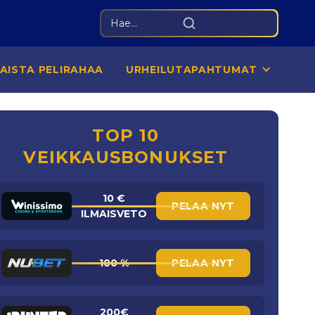
MAISTA PELIRAHAA
URHEILUTAPAHTUMAT
TOP 10
VEIKKAUSBONUKSET
10 €
PELAA NYT
ILMAISVETO
100 %
PELAA NYT
200€