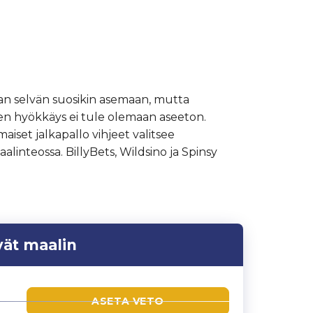
an selvän suosikin asemaan, mutta
en hyökkäys ei tule olemaan aseeton.
maiset jalkapallo vihjeet valitsee
inteossa. BillyBets, Wildsino ja Spinsy
ät maalin
ASETA VETO