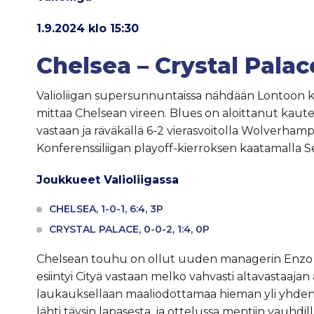
1.9.2024 klo 15:30
Chelsea – Crystal Palac
Valioliigan supersunnuntaissa nähdään Lontoon kiiva
mittaa Chelsean vireen. Blues on aloittanut kaute
vastaan ja räväkällä 6-2 vierasvoitolla Wolverhampt
Konferenssiliigan playoff-kierroksen kaatamalla S
Joukkueet Valioliigassa
CHELSEA, 1-0-1, 6:4, 3P
CRYSTAL PALACE, 0-0-2, 1:4, 0P
Chelsean touhu on ollut uuden managerin Enzo 
esiintyi Cityä vastaan melko vahvasti altavastaa
laukauksellaan maaliodottamaa hieman yli yhde
lähti täysin lapasesta, ja ottelussa mentiin vauhdil