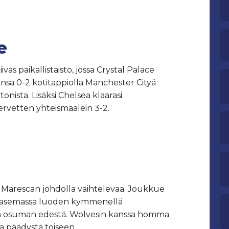
e
s paikallistaisto, jossa Crystal Palace
nsa 0-2 kotitappiolla Manchester Cityä
onista. Lisäksi Chelsea klaarasi
ervetten yhteismaalein 3-2.
Marescan johdolla vaihtelevaa. Joukkue
jan asemassa luoden kymmenellä
n osuman edestä. Wolvesin kanssa homma
la päädystä toiseen.