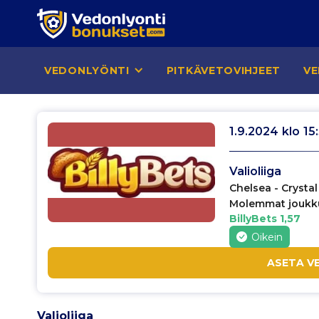
VEDONLYÖNTI
PITKÄVETOVIHJEET
VE
1.9.2024
klo
15
Valioliiga
Chelsea - Crysta
Molemmat joukku
BillyBets 1,57
Oikein
ASETA V
Valioliiga