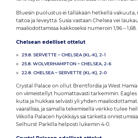
Bluesin puolustus ei tälläkään hetkellä vakuuta,
taitoa ja leveyttä. Susia vastaan Chelsea vei lauka
maaliodottamissa kakkoseksi numeroin 1,96 – 1,68.
Chelsean edelliset ottelut
29.8. SERVETTE – CHELSEA (KL-K), 2-1
25.8. WOLVERHAMPTON – CHELSEA, 2-6
22.8. CHELSEA – SERVETTE (KL-K), 2-0
Crystal Palace on ollut Brentfordia ja West Hamia 
on viimeistellyt huomattavasti tarkemmin. Eagles 
kutia ja hukkasi selvästi yli yhden maaliodottamat. 
vaarallisia, ja samalla tekemisellä verkko tulee h
Viikolla Palacen hyökkäys sai tärkeitä onnistumisia
Selhurst Parkilla helposti lukemin 4-0.