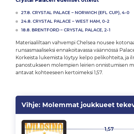
Crystal Palacen edelliset ottelut
27.8. CRYSTAL PALACE – NORWICH (EFL CUP), 4-0
24.8. CRYSTAL PALACE – WEST HAM, 0-2
18.8. BRENTFORD – CRYSTAL PALACE, 2-1
Materiaaliltaan vahvempi Chelsea nousee kotona
runsasmaaliseksi ennakoitavassa väännössä Palac
Korkeista lukemista löytyy kelpo pelikohteita, ja il
panostukseen molempien leirien onnistumisen maal
antavat kohteeseen kertoimeksi 1,57.
Vihje:
Molemmat joukkueet tekev
1,57