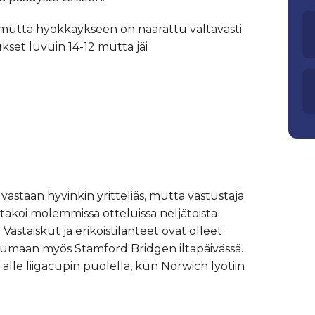
 mutta hyökkäykseen on naarattu valtavasti
ukset luvuin 14-12 mutta jäi
vastaan hyvinkin yritteliäs, mutta vastustaja
takoi molemmissa otteluissa neljätoista
Vastaiskut ja erikoistilanteet ovat olleet
eilumaan myös Stamford Bridgen iltapäivässä.
 alle liigacupin puolella, kun Norwich lyötiin