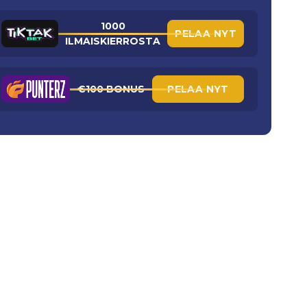
1000
PELAA NYT
ILMAISKIERROSTA
€100 BONUS
PELAA NYT