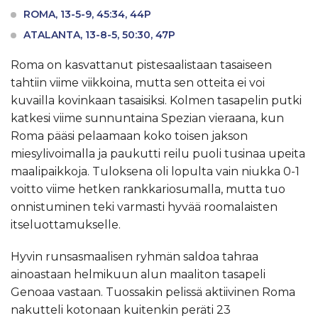
ROMA, 13-5-9, 45:34, 44P
ATALANTA, 13-8-5, 50:30, 47P
Roma on kasvattanut pistesaalistaan tasaiseen
tahtiin viime viikkoina, mutta sen otteita ei voi
kuvailla kovinkaan tasaisiksi. Kolmen tasapelin putki
katkesi viime sunnuntaina Spezian vieraana, kun
Roma pääsi pelaamaan koko toisen jakson
miesylivoimalla ja paukutti reilu puoli tusinaa upeita
maalipaikkoja. Tuloksena oli lopulta vain niukka 0-1
voitto viime hetken rankkariosumalla, mutta tuo
onnistuminen teki varmasti hyvää roomalaisten
itseluottamukselle.
Hyvin runsasmaalisen ryhmän saldoa tahraa
ainoastaan helmikuun alun maaliton tasapeli
Genoaa vastaan. Tuossakin pelissä aktiivinen Roma
nakutteli kotonaan kuitenkin peräti 23