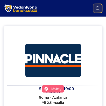
5.3.2022
klo
19:00
Hävitty
Serie A
Roma - Atalanta
Yli 2,5 maalia