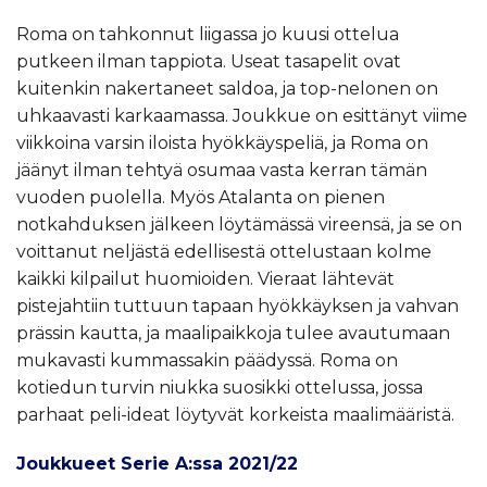
Roma on tahkonnut liigassa jo kuusi ottelua
putkeen ilman tappiota. Useat tasapelit ovat
kuitenkin nakertaneet saldoa, ja top-nelonen on
uhkaavasti karkaamassa. Joukkue on esittänyt viime
viikkoina varsin iloista hyökkäyspeliä, ja Roma on
jäänyt ilman tehtyä osumaa vasta kerran tämän
vuoden puolella. Myös Atalanta on pienen
notkahduksen jälkeen löytämässä vireensä, ja se on
voittanut neljästä edellisestä ottelustaan kolme
kaikki kilpailut huomioiden. Vieraat lähtevät
pistejahtiin tuttuun tapaan hyökkäyksen ja vahvan
prässin kautta, ja maalipaikkoja tulee avautumaan
mukavasti kummassakin päädyssä. Roma on
kotiedun turvin niukka suosikki ottelussa, jossa
parhaat peli-ideat löytyvät korkeista maalimääristä.
Joukkueet Serie A:ssa 2021/22