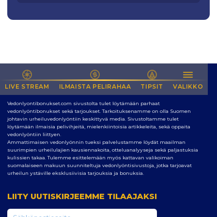
LIVE STREAM
NETIN PARAS SIVUSTO VEDONLYÖNTIIN
ILMAISTA PELIRAHAA
TIPSIT
VALIKKO
Vedonlyontibonukset.com sivustolta tulet löytämään parhaat
vedonlyöntibonukset sekä tarjoukset. Tarkoituksenamme on olla Suomen
johtavin urheiluvedonlyöntiin keskittyvä media. Sivustoltamme tulet
löytämään ilmaisia pelivihjeitä, mielenkiintoisia artikkeleita, sekä oppaita
vedonlyöntiin liittyen.
Ammattimaisen vedonlyönnin tueksi palvelustamme löydät maailman
suurimpien urheilulajien kausiennakoita, otteluanalyyseja sekä paljastuksia
kulissien takaa. Tulemme esittelemään myös kattavan valikoiman
suomalaiseen makuun suunniteltuja vedonlyöntisivustoja, jotka tarjoavat
urheilun ystäville eksklusiivisia tarjouksia ja bonuksia.
LIITY UUTISKIRJEEMME TILAAJAKSI