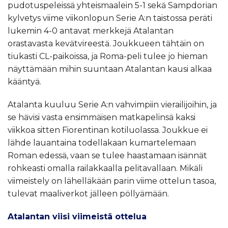
pudotuspeleissä yhteismaalein 5-1 sekä Sampdorian
kylvetys viime viikonlopun Serie A:n taistossa peräti
lukemin 4-0 antavat merkkejä Atalantan
orastavasta kevätvireestä. Joukkueen tähtäin on
tiukasti CL-paikoissa, ja Roma-peli tulee jo hieman
näyttämään mihin suuntaan Atalantan kausi alkaa
kääntyä.
Atalanta kuuluu Serie A:n vahvimpiin vierailijoihin, ja
se hävisi vasta ensimmäisen matkapelinsä kaksi
viikkoa sitten Fiorentinan kotiluolassa. Joukkue ei
lähde lauantaina todellakaan kumartelemaan
Roman edessä, vaan se tulee haastamaan isännät
rohkeasti omalla railakkaalla pelitavallaan. Mikäli
viimeistely on lähelläkään parin viime ottelun tasoa,
tulevat maaliverkot jälleen pöllyämään.
Atalantan viisi viimeistä ottelua