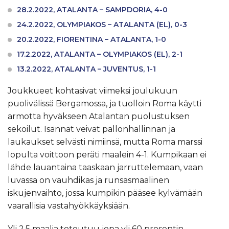
28.2.2022, ATALANTA – SAMPDORIA, 4-0
24.2.2022, OLYMPIAKOS – ATALANTA (EL), 0-3
20.2.2022, FIORENTINA – ATALANTA, 1-0
17.2.2022, ATALANTA – OLYMPIAKOS (EL), 2-1
13.2.2022, ATALANTA – JUVENTUS, 1-1
Joukkueet kohtasivat viimeksi joulukuun
puolivälissä Bergamossa, ja tuolloin Roma käytti
armotta hyväkseen Atalantan puolustuksen
sekoilut. Isännät veivät pallonhallinnan ja
laukaukset selvästi nimiinsä, mutta Roma marssi
lopulta voittoon peräti maalein 4-1. Kumpikaan ei
lähde lauantaina taaskaan jarruttelemaan, vaan
luvassa on vauhdikas ja runsasmaalinen
iskujenvaihto, jossa kumpikin pääsee kylvämään
vaarallisia vastahyökkäyksiään.
Yli 2,5 maalia toteutuu jopa yli 60 prosentin