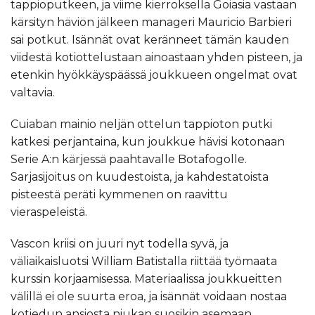
tappioputkeen, ja viime kierroksella Goiasia vastaan
kärsityn häviön jälkeen manageri Mauricio Barbieri
sai potkut. Isännät ovat keränneet tämän kauden
viidestä kotiottelustaan ainoastaan yhden pisteen, ja
etenkin hyökkäyspäässä joukkueen ongelmat ovat
valtavia.
Cuiaban mainio neljän ottelun tappioton putki
katkesi perjantaina, kun joukkue hävisi kotonaan
Serie A:n kärjessä paahtavalle Botafogolle.
Sarjasijoitus on kuudestoista, ja kahdestatoista
pisteestä peräti kymmenen on raavittu
vieraspeleistä.
Vascon kriisi on juuri nyt todella syvä, ja
väliaikaisluotsi William Batistalla riittää työmaata
kurssin korjaamisessa. Materiaalissa joukkueitten
välillä ei ole suurta eroa, ja isännät voidaan nostaa
kotiedun ansiosta niukan suosikin asemaan.