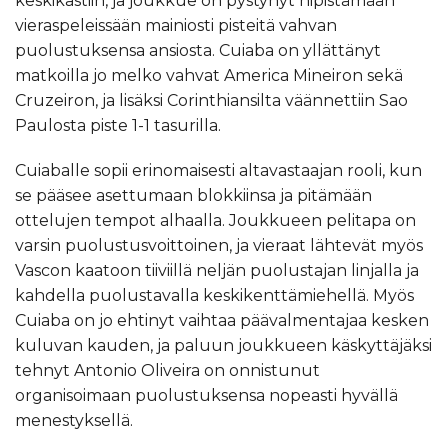
keskikastiin, ja joukkue on pystynyt nipistämään
vieraspeleissään mainiosti pisteitä vahvan
puolustuksensa ansiosta. Cuiaba on yllättänyt
matkoilla jo melko vahvat America Mineiron sekä
Cruzeiron, ja lisäksi Corinthiansilta väännettiin Sao
Paulosta piste 1-1 tasurilla.
Cuiaballe sopii erinomaisesti altavastaajan rooli, kun
se pääsee asettumaan blokkiinsa ja pitämään
ottelujen tempot alhaalla. Joukkueen pelitapa on
varsin puolustusvoittoinen, ja vieraat lähtevät myös
Vascon kaatoon tiiviillä neljän puolustajan linjalla ja
kahdella puolustavalla keskikenttämiehellä. Myös
Cuiaba on jo ehtinyt vaihtaa päävalmentajaa kesken
kuluvan kauden, ja paluun joukkueen käskyttäjäksi
tehnyt Antonio Oliveira on onnistunut
organisoimaan puolustuksensa nopeasti hyvällä
menestyksellä.