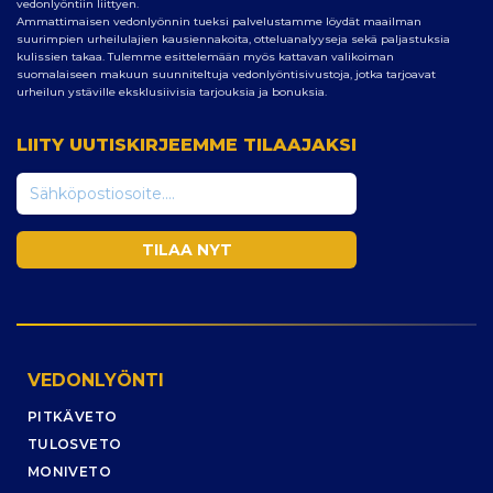
vedonlyöntiin liittyen.
Ammattimaisen vedonlyönnin tueksi palvelustamme löydät maailman
suurimpien urheilulajien kausiennakoita, otteluanalyyseja sekä paljastuksia
kulissien takaa. Tulemme esittelemään myös kattavan valikoiman
suomalaiseen makuun suunniteltuja vedonlyöntisivustoja, jotka tarjoavat
urheilun ystäville eksklusiivisia tarjouksia ja bonuksia.
LIITY UUTISKIRJEEMME TILAAJAKSI
VEDONLYÖNTI
PITKÄVETO
TULOSVETO
MONIVETO