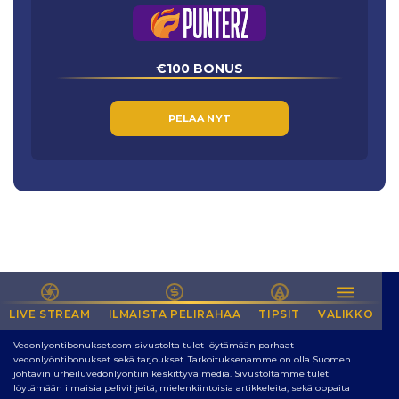
€100 BONUS
PELAA NYT
LIVE STREAM
NETIN PARAS SIVUSTO VEDONLYÖNTIIN
ILMAISTA PELIRAHAA
TIPSIT
VALIKKO
Vedonlyontibonukset.com sivustolta tulet löytämään parhaat
vedonlyöntibonukset sekä tarjoukset. Tarkoituksenamme on olla Suomen
johtavin urheiluvedonlyöntiin keskittyvä media. Sivustoltamme tulet
löytämään ilmaisia pelivihjeitä, mielenkiintoisia artikkeleita, sekä oppaita