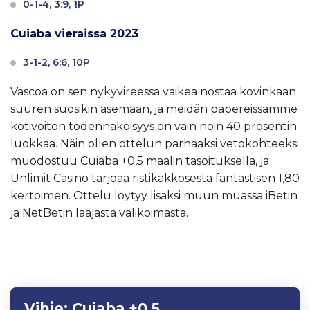
0-1-4, 3:9, 1P
Cuiaba vieraissa 2023
3-1-2, 6:6, 10P
Vascoa on sen nykyvireessä vaikea nostaa kovinkaan
suuren suosikin asemaan, ja meidän papereissamme
kotivoiton todennäköisyys on vain noin 40 prosentin
luokkaa. Näin ollen ottelun parhaaksi vetokohteeksi
muodostuu Cuiaba +0,5 maalin tasoituksella, ja
Unlimit Casino tarjoaa ristikakkosesta fantastisen 1,80
kertoimen. Ottelu löytyy lisäksi muun muassa iBetin
ja NetBetin laajasta valikoimasta.
Vihje:
Cuiaba +0.5