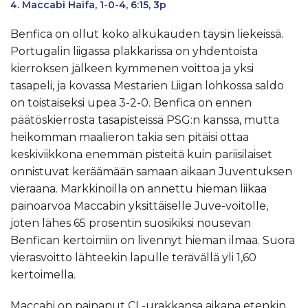
Maccabi Haifa, 1-0-4, 6:15, 3p
Benfica on ollut koko alkukauden täysin liekeissä.
Portugalin liigassa plakkarissa on yhdentoista
kierroksen jälkeen kymmenen voittoa ja yksi
tasapeli, ja kovassa Mestarien Liigan lohkossa saldo
on toistaiseksi upea 3-2-0. Benfica on ennen
päätöskierrosta tasapisteissä PSG:n kanssa, mutta
heikomman maalieron takia sen pitäisi ottaa
keskiviikkona enemmän pisteitä kuin pariisilaiset
onnistuvat keräämään samaan aikaan Juventuksen
vieraana. Markkinoilla on annettu hieman liikaa
painoarvoa Maccabin yksittäiselle Juve-voitolle,
joten lähes 65 prosentin suosikiksi nousevan
Benfican kertoimiin on livennyt hieman ilmaa. Suora
vierasvoitto lähteekin lapulle terävällä yli 1,60
kertoimella.
Maccabi on painanut CL-urakkansa aikana etenkin