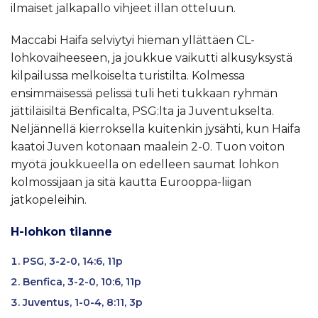
ilmaiset jalkapallo vihjeet illan otteluun.
Maccabi Haifa selviytyi hieman yllättäen CL-
lohkovaiheeseen, ja joukkue vaikutti alkusyksystä
kilpailussa melkoiselta turistilta. Kolmessa
ensimmäisessä pelissä tuli heti tukkaan ryhmän
jättiläisiltä Benficalta, PSG:lta ja Juventukselta.
Neljännellä kierroksella kuitenkin jysähti, kun Haifa
kaatoi Juven kotonaan maalein 2-0. Tuon voiton
myötä joukkueella on edelleen saumat lohkon
kolmossijaan ja sitä kautta Eurooppa-liigan
jatkopeleihin.
H-lohkon tilanne
PSG, 3-2-0, 14:6, 11p
Benfica, 3-2-0, 10:6, 11p
Juventus, 1-0-4, 8:11, 3p