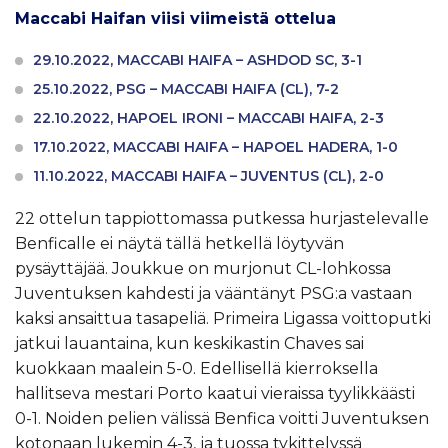
Maccabi Haifan viisi viimeistä ottelua
29.10.2022, MACCABI HAIFA – ASHDOD SC, 3-1
25.10.2022, PSG – MACCABI HAIFA (CL), 7-2
22.10.2022, HAPOEL IRONI – MACCABI HAIFA, 2-3
17.10.2022, MACCABI HAIFA – HAPOEL HADERA, 1-0
11.10.2022, MACCABI HAIFA – JUVENTUS (CL), 2-0
22 ottelun tappiottomassa putkessa hurjastelevalle
Benficalle ei näytä tällä hetkellä löytyvän
pysäyttäjää. Joukkue on murjonut CL-lohkossa
Juventuksen kahdesti ja vääntänyt PSG:a vastaan
kaksi ansaittua tasapeliä. Primeira Ligassa voittoputki
jatkui lauantaina, kun keskikastin Chaves sai
kuokkaan maalein 5-0. Edellisellä kierroksella
hallitseva mestari Porto kaatui vieraissa tyylikkäästi
0-1. Noiden pelien välissä Benfica voitti Juventuksen
kotonaan lukemin 4-3, ja tuossa tykittelyssä