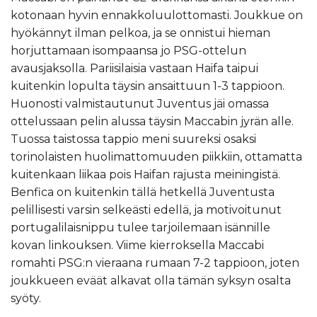
kotonaan hyvin ennakkoluulottomasti. Joukkue on
hyökännyt ilman pelkoa, ja se onnistui hieman
horjuttamaan isompaansa jo PSG-ottelun
avausjaksolla. Pariisilaisia vastaan Haifa taipui
kuitenkin lopulta täysin ansaittuun 1-3 tappioon.
Huonosti valmistautunut Juventus jäi omassa
ottelussaan pelin alussa täysin Maccabin jyrän alle.
Tuossa taistossa tappio meni suureksi osaksi
torinolaisten huolimattomuuden piikkiin, ottamatta
kuitenkaan liikaa pois Haifan rajusta meiningistä.
Benfica on kuitenkin tällä hetkellä Juventusta
pelillisesti varsin selkeästi edellä, ja motivoitunut
portugalilaisnippu tulee tarjoilemaan isännille
kovan linkouksen. Viime kierroksella Maccabi
romahti PSG:n vieraana rumaan 7-2 tappioon, joten
joukkueen eväät alkavat olla tämän syksyn osalta
syöty.