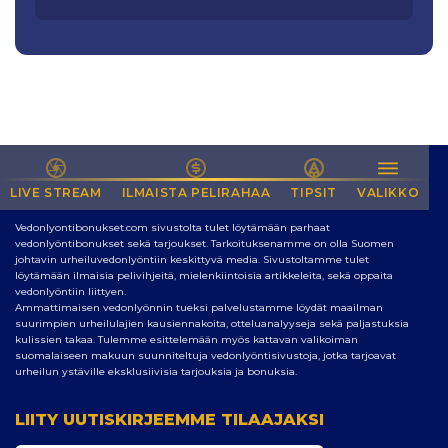
LIVE STREAM
NETIN PARAS SIVUSTO VEDONLYÖNTIIN
ILMAISTA PELIRAHAA
TIPSIT
VALIKKO
Vedonlyontibonukset.com sivustolta tulet löytämään parhaat
vedonlyöntibonukset sekä tarjoukset. Tarkoituksenamme on olla Suomen
johtavin urheiluvedonlyöntiin keskittyvä media. Sivustoltamme tulet
löytämään ilmaisia pelivihjeitä, mielenkiintoisia artikkeleita, sekä oppaita
vedonlyöntiin liittyen.
Ammattimaisen vedonlyönnin tueksi palvelustamme löydät maailman
suurimpien urheilulajien kausiennakoita, otteluanalyyseja sekä paljastuksia
kulissien takaa. Tulemme esittelemään myös kattavan valikoiman
suomalaiseen makuun suunniteltuja vedonlyöntisivustoja, jotka tarjoavat
urheilun ystäville eksklusiivisia tarjouksia ja bonuksia.
LIITY UUTISKIRJEEMME TILAAJAKSI