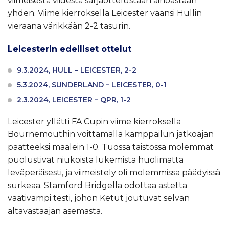
viimeisestä viidestä sarjaottelustaan ainoastaan
yhden. Viime kierroksella Leicester väänsi Hullin
vieraana värikkään 2-2 tasurin.
Leicesterin edelliset ottelut
9.3.2024, HULL – LEICESTER, 2-2
5.3.2024, SUNDERLAND – LEICESTER, 0-1
2.3.2024, LEICESTER – QPR, 1-2
Leicester yllätti FA Cupin viime kierroksella
Bournemouthin voittamalla kamppailun jatkoajan
päätteeksi maalein 1-0. Tuossa taistossa molemmat
puolustivat niukoista lukemista huolimatta
leväperäisesti, ja viimeistely oli molemmissa päädyissä
surkeaa. Stamford Bridgellä odottaa astetta
vaativampi testi, johon Ketut joutuvat selvän
altavastaajan asemasta.