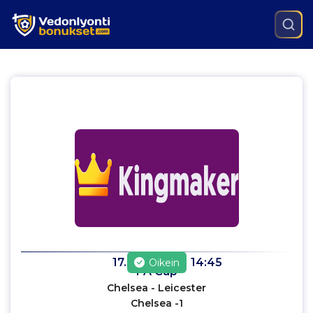
17.3.2024
klo
14:45
Oikein
FA Cup
Chelsea - Leicester
Chelsea -1