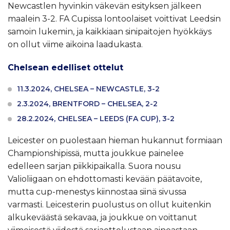
Newcastlen hyvinkin väkevän esityksen jälkeen
maalein 3-2. FA Cupissa lontoolaiset voittivat Leedsin
samoin lukemin, ja kaikkiaan sinipaitojen hyökkäys
on ollut viime aikoina laadukasta.
Chelsean edelliset ottelut
11.3.2024, CHELSEA – NEWCASTLE, 3-2
2.3.2024, BRENTFORD – CHELSEA, 2-2
28.2.2024, CHELSEA – LEEDS (FA CUP), 3-2
Leicester on puolestaan hieman hukannut formiaan
Championshipissä, mutta joukkue painelee
edelleen sarjan piikkipaikalla. Suora nousu
Valioliigaan on ehdottomasti kevään päätavoite,
mutta cup-menestys kiinnostaa siinä sivussa
varmasti. Leicesterin puolustus on ollut kuitenkin
alkukeväästä sekavaa, ja joukkue on voittanut