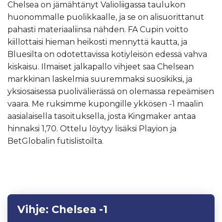
Chelsea on jämähtänyt Valioliigassa taulukon
huonommalle puolikkaalle, ja se on alisuorittanut
pahasti materiaaliinsa nähden. FA Cupin voitto
kiillottaisi hieman heikosti mennyttä kautta, ja
Bluesilta on odotettavissa kotiyleisön edessä vahva
kiskaisu. Ilmaiset jalkapallo vihjeet saa Chelsean
markkinan laskelmia suuremmaksi suosikiksi, ja
yksiosaisessa puolivälierässä on olemassa repeämisen
vaara. Me ruksimme kupongille ykkösen -1 maalin
aasialaisella tasoituksella, josta Kingmaker antaa
hinnaksi 1,70. Ottelu löytyy lisäksi Playion ja
BetGlobalin futislistoilta.
Vihje:
Chelsea -1