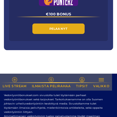
€100 BONUS
PELAA NYT
LIVE STREAM
NETIN PARAS SIVUSTO VEDONLYÖNTIIN
ILMAISTA PELIRAHAA
TIPSIT
VALIKKO
Vedonlyontibonukset.com sivustolta tulet löytämään parhaat
vedonlyöntibonukset sekä tarjoukset. Tarkoituksenamme on olla Suomen
johtavin urheiluvedonlyöntiin keskittyvä media. Sivustoltamme tulet
löytämään ilmaisia pelivihjeitä, mielenkiintoisia artikkeleita, sekä oppaita
vedonlyöntiin liittyen.
Ammattimaisen vedonlyönnin tueksi palvelustamme löydät maailman