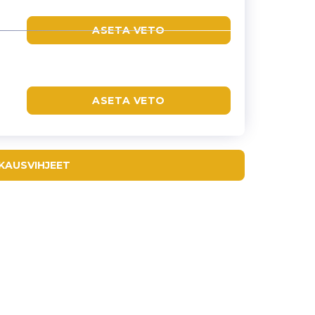
ASETA VETO
ASETA VETO
KKAUSVIHJEET