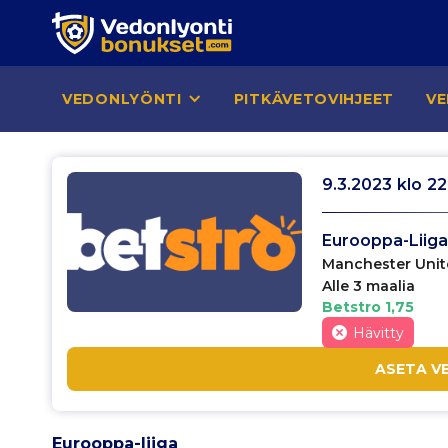
VEDONLYÖNTI
PITKÄVETOVIHJEET
VE
9.3.2023
klo
22
Eurooppa-Liiga
Manchester Unite
Alle 3 maalia
Betstro 1,75
Hävitty
ASETA V
Eurooppa-liiga