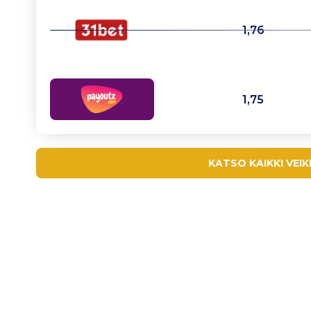
1,76
1,75
KATSO KAIKKI VEI