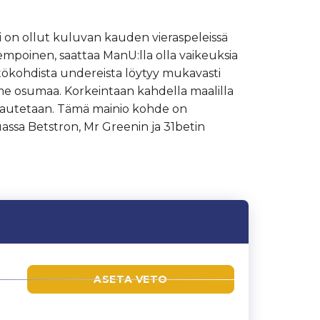
tti on ollut kuluvan kauden vieraspeleissä
tempoinen, saattaa ManU:lla olla vaikeuksia
tökohdista undereista löytyy mukavasti
olme osumaa. Korkeintaan kahdella maalilla
alautetaan. Tämä mainio kohde on
assa Betstron, Mr Greenin ja 31betin
ASETA VETO