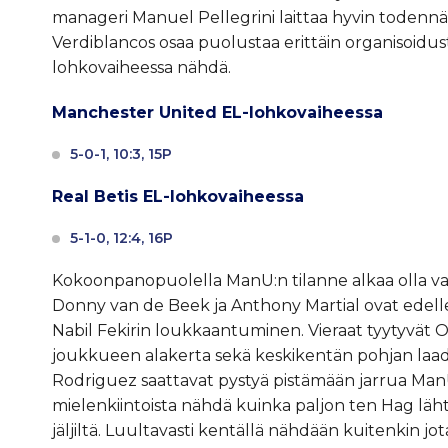
manageri Manuel Pellegrini laittaa hyvin todennäköi
Verdiblancos osaa puolustaa erittäin organisoidus
lohkovaiheessa nähdä.
Manchester United EL-lohkovaiheessa
5-0-1, 10:3, 15P
Real Betis EL-lohkovaiheessa
5-1-0, 12:4, 16P
Kokoonpanopuolella ManU:n tilanne alkaa olla vars
Donny van de Beek ja Anthony Martial ovat edellee
Nabil Fekirin loukkaantuminen. Vieraat tyytyvät Ol
joukkueen alakerta sekä keskikentän pohjan laad
Rodriguez saattavat pystyä pistämään jarrua ManU
mielenkiintoista nähdä kuinka paljon ten Hag lä
jäljiltä. Luultavasti kentällä nähdään kuitenkin jo