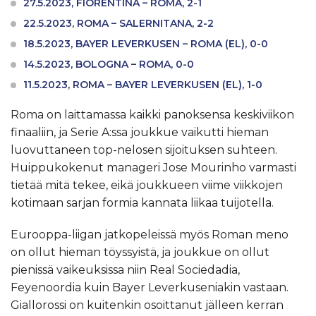
27.5.2023, FIORENTINA – ROMA, 2-1
22.5.2023, ROMA – SALERNITANA, 2-2
18.5.2023, BAYER LEVERKUSEN – ROMA (EL), 0-0
14.5.2023, BOLOGNA – ROMA, 0-0
11.5.2023, ROMA – BAYER LEVERKUSEN (EL), 1-0
Roma on laittamassa kaikki panoksensa keskiviikon
finaaliin, ja Serie A:ssa joukkue vaikutti hieman
luovuttaneen top-nelosen sijoituksen suhteen.
Huippukokenut manageri Jose Mourinho varmasti
tietää mitä tekee, eikä joukkueen viime viikkojen
kotimaan sarjan formia kannata liikaa tuijotella.
Eurooppa-liigan jatkopeleissä myös Roman meno
on ollut hieman töyssyistä, ja joukkue on ollut
pienissä vaikeuksissa niin Real Sociedadia,
Feyenoordia kuin Bayer Leverkuseniakin vastaan.
Giallorossi on kuitenkin osoittanut jälleen kerran