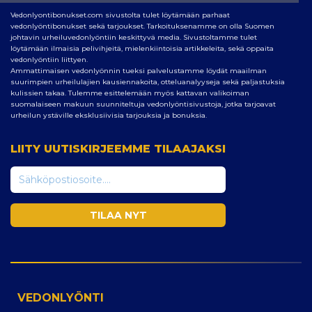
Vedonlyontibonukset.com sivustolta tulet löytämään parhaat
vedonlyöntibonukset sekä tarjoukset. Tarkoituksenamme on olla Suomen
johtavin urheiluvedonlyöntiin keskittyvä media. Sivustoltamme tulet
löytämään ilmaisia pelivihjeitä, mielenkiintoisia artikkeleita, sekä oppaita
vedonlyöntiin liittyen.
Ammattimaisen vedonlyönnin tueksi palvelustamme löydät maailman
suurimpien urheilulajien kausiennakoita, otteluanalyyseja sekä paljastuksia
kulissien takaa. Tulemme esittelemään myös kattavan valikoiman
suomalaiseen makuun suunniteltuja vedonlyöntisivustoja, jotka tarjoavat
urheilun ystäville eksklusiivisia tarjouksia ja bonuksia.
LIITY UUTISKIRJEEMME TILAAJAKSI
VEDONLYÖNTI