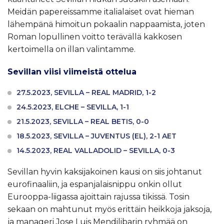
Meidän papereissamme italialaiset ovat hieman
lähempänä himoitun pokaalin nappaamista, joten
Roman lopullinen voitto terävällä kakkosen
kertoimella on illan valintamme.
Sevillan viisi viimeistä ottelua
27.5.2023, SEVILLA – REAL MADRID, 1-2
24.5.2023, ELCHE – SEVILLA, 1-1
21.5.2023, SEVILLA – REAL BETIS, 0-0
18.5.2023, SEVILLA – JUVENTUS (EL), 2-1 AET
14.5.2023, REAL VALLADOLID – SEVILLA, 0-3
Sevillan hyvin kaksijakoinen kausi on siis johtanut
eurofinaaliin, ja espanjalaisnippu onkin ollut
Eurooppa-liigassa ajoittain rajussa tikissä. Tosin
sekaan on mahtunut myös erittäin heikkoja jaksoja,
ja manageri Jose Luis Mendilibarin ryhmää on