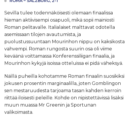
ROMA – SALZBURG, 2-1
Sevilla tulee todennäköisesti olemaan finaalissa
hieman aktiivisempi osapuoli, mikä sopii mainiosti
Roman pelitavalle. Italialaiset malttavat odotella
asemissaan tilojen avautumista, ja
puolustussuuntaan Mourinhon nippu on kaksikosta
vahvempi. Roman rungosta suurin osa oli viime
keväänä voittamassa Konferenssiliigan finaalia, ja
Mourinhon kykyjä isoissa otteluissa ei pidä väheksyä.
Näillä puheilla kohotamme Roman finaalin suosikiksi
jokusen prosentin marginaalilla, joten Gomblingon
sen mestaruudesta tarjoama tasan kahden kerroin
riittää iloisesti peleille. Kohde on nipistettävissä lisäksi
muun muassa Mr Greenin ja Sportunan
valikoimasta.