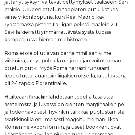
jättänyt syksyn valtavat pettymykset taakseen. Sen
mainio kuuden ottelun tappioton putki katkesi
viime viikonloppuna, kun Real Madrid kävi
ryöstämässä pisteet La Ligan pelissä maalein 2-1.
Sevilla kierrätti ymmärrettävistä syistä tuossa
kamppailussa hieman miehistöään.
Roma ei ole ollut aivan parhaimmillaan viime
viikkoina, ja nyt pohjalla on jo neljän voitottoman
ottelun putki. Myös Roma harrasti runsaasti
lepuutusta lauantain liigakierroksella, ja tuloksena
oli 2-1 tappio Fiorentinalle.
Huikeaan finaaliin lähdetään todella tasaisista
asetelmista, ja luvassa on pienten marginaalien peli
ja todennäköisesti hyvinkin tarkkaa puolustamista.
Markkinoilla on ilmeisesti reagoitu hieman liikaa
Roman heikkoon formiin, ja useat bookkerit ovat
kääntäneet Sevillan niukan suosikin asemaan.