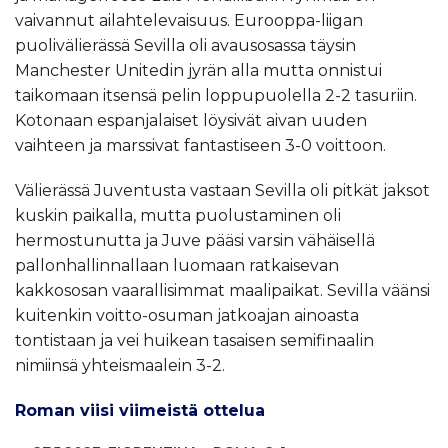
vaivannut ailahtelevaisuus. Eurooppa-liigan
puolivälierässä Sevilla oli avausosassa täysin
Manchester Unitedin jyrän alla mutta onnistui
taikomaan itsensä pelin loppupuolella 2-2 tasuriin.
Kotonaan espanjalaiset löysivät aivan uuden
vaihteen ja marssivat fantastiseen 3-0 voittoon.
Välierässä Juventusta vastaan Sevilla oli pitkät jaksot
kuskin paikalla, mutta puolustaminen oli
hermostunutta ja Juve pääsi varsin vähäisellä
pallonhallinnallaan luomaan ratkaisevan
kakkososan vaarallisimmat maalipaikat. Sevilla väänsi
kuitenkin voitto-osuman jatkoajan ainoasta
tontistaan ja vei huikean tasaisen semifinaalin
nimiinsä yhteismaalein 3-2.
Roman viisi viimeistä ottelua