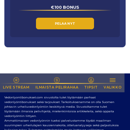
€100 BONUS
PELAA NYT
LIVE STREAM
NETIN PARAS SIVUSTO VEDONLYÖNTIIN
ILMAISTA PELIRAHAA
TIPSIT
VALIKKO
Vedonlyontibonukset.com sivustolta tulet löytämään parhaat
vedonlyöntibonukset sekä tarjoukset. Tarkoituksenamme on olla Suomen
johtavin urheiluvedonlyöntiin keskittyvä media. Sivustoltamme tulet
löytämään ilmaisia pelivihjeitä, mielenkiintoisia artikkeleita, sekä oppaita
vedonlyöntiin liittyen.
Ammattimaisen vedonlyönnin tueksi palvelustamme löydät maailman
suurimpien urheilulajien kausiennakoita, otteluanalyyseja sekä paljastuksia
kulissien takaa. Tulemme esittelemään myös kattavan valikoiman