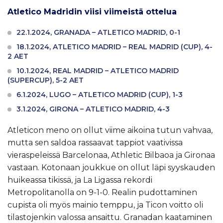
Atletico Madridin viisi viimeistä ottelua
22.1.2024, GRANADA – ATLETICO MADRID, 0-1
18.1.2024, ATLETICO MADRID – REAL MADRID (CUP), 4-
2 AET
10.1.2024, REAL MADRID – ATLETICO MADRID
(SUPERCUP), 5-2 AET
6.1.2024, LUGO – ATLETICO MADRID (CUP), 1-3
3.1.2024, GIRONA – ATLETICO MADRID, 4-3
Atleticon meno on ollut viime aikoina tutun vahvaa,
mutta sen saldoa rassaavat tappiot vaativissa
vieraspeleissä Barcelonaa, Athletic Bilbaoa ja Gironaa
vastaan. Kotonaan joukkue on ollut läpi syyskauden
huikeassa tikissä, ja La Ligassa rekordi
Metropolitanolla on 9-1-0. Realin pudottaminen
cupista oli myös mainio temppu, ja Ticon voitto oli
tilastojenkin valossa ansaittu. Granadan kaataminen