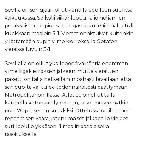
Sevilla on sen sijaan ollut kentillä edelleen suurissa
vaikeuksissa. Se koki viikonloppuna jo neljännen
peräkkäisen tappionsa La Ligassa, kun Gironalta tuli
kuokkaan maalein 5-1. Vieraat onnistuivat kuitenkin
yllättämään cupin viime kierroksella Getafen
vieraissa luvuin 3-1.
Sevillalla on ollut yksi lepopäivä isäntiä enemmän
viime liigakierroksen jälkeen, mutta vieraitten
paketti on tällä hetkellä niin pahasti levällään, että
sen cup-taival tulee todennäköisesti päättymään
Metropolitanon illassa. Atletico on ollut tällä
kaudella kotonaan lyömätön, ja se nousee nytkin
noin 70 prosentin suosikiksi. Ottelussa on ilmeinen
repeämisen vaara, joten ilmaiset jalkapallo vihjeet
sutii lapulle ykkösen -1 maalin aasialaisella
tasoituksella.