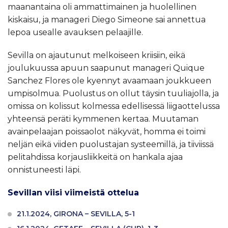
maanantaina oli ammattimainen ja huolellinen
kiskaisu, ja manageri Diego Simeone sai annettua
lepoa usealle avauksen pelaajille.
Sevilla on ajautunut melkoiseen kriisiin, eikä
joulukuussa apuun saapunut manageri Quique
Sanchez Flores ole kyennyt avaamaan joukkueen
umpisolmua. Puolustus on ollut täysin tuuliajolla, ja
omissa on kolissut kolmessa edellisessä liigaottelussa
yhteensä peräti kymmenen kertaa. Muutaman
avainpelaajan poissaolot näkyvät, homma ei toimi
neljän eikä viiden puolustajan systeemillä, ja tiiviissä
pelitahdissa korjausliikkeitä on hankala ajaa
onnistuneesti läpi.
Sevillan viisi viimeistä ottelua
21.1.2024, GIRONA – SEVILLA, 5-1