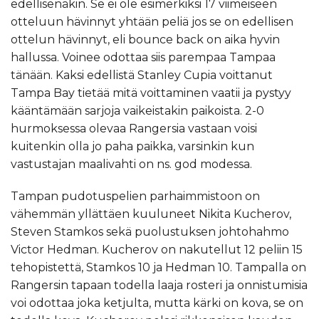
edellisenäkin. Se ei ole esimerkiksi 17 viimeiseen
otteluun hävinnyt yhtään peliä jos se on edellisen
ottelun hävinnyt, eli bounce back on aika hyvin
hallussa. Voinee odottaa siis parempaa Tampaa
tänään. Kaksi edellistä Stanley Cupia voittanut
Tampa Bay tietää mitä voittaminen vaatii ja pystyy
kääntämään sarjoja vaikeistakin paikoista. 2-0
hurmoksessa olevaa Rangersia vastaan voisi
kuitenkin olla jo paha paikka, varsinkin kun
vastustajan maalivahti on ns. god modessa.
Tampan pudotuspelien parhaimmistoon on
vähemmän yllättäen kuuluneet Nikita Kucherov,
Steven Stamkos sekä puolustuksen johtohahmo
Victor Hedman. Kucherov on nakutellut 12 peliin 15
tehopistettä, Stamkos 10 ja Hedman 10. Tampalla on
Rangersin tapaan todella laaja rosteri ja onnistumisia
voi odottaa joka ketjulta, mutta kärki on kova, se on