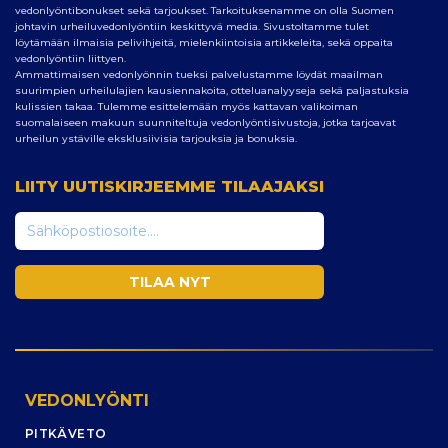
vedonlyöntibonukset sekä tarjoukset. Tarkoituksenamme on olla Suomen
johtavin urheiluvedonlyöntiin keskittyvä media. Sivustoltamme tulet
löytämään ilmaisia pelivihjeitä, mielenkiintoisia artikkeleita, sekä oppaita
vedonlyöntiin liittyen.
Ammattimaisen vedonlyönnin tueksi palvelustamme löydät maailman
suurimpien urheilulajien kausiennakoita, otteluanalyyseja sekä paljastuksia
kulissien takaa. Tulemme esittelemään myös kattavan valikoiman
suomalaiseen makuun suunniteltuja vedonlyöntisivustoja, jotka tarjoavat
urheilun ystäville eksklusiivisia tarjouksia ja bonuksia.
LIITY UUTISKIRJEEMME TILAAJAKSI
VEDONLYÖNTI
PITKÄVETO