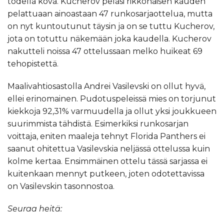
todella kova. Kucherov pelasi rikkonaisen kauden
pelattuaan ainoastaan 47 runkosarjaottelua, mutta
on nyt kuntoutunut täysin ja on se tuttu Kucherov,
jota on totuttu näkemään joka kaudella. Kucherov
nakutteli noissa 47 ottelussaan melko huikeat 69
tehopistettä.
Maalivahtiosastolla Andrei Vasilevski on ollut hyvä,
ellei erinomainen. Pudotuspeleissä mies on torjunut
kiekkoja 92,31% varmuudella ja ollut yksi joukkueen
suurimmista tähdistä. Esimerkiksi runkosarjan
voittaja, eniten maaleja tehnyt Florida Panthers ei
saanut ohitettua Vasilevskia neljässä ottelussa kuin
kolme kertaa. Ensimmäinen ottelu tässä sarjassa ei
kuitenkaan mennyt putkeen, joten odotettavissa
on Vasilevskin tasonnostoa.
Seuraa heitä: