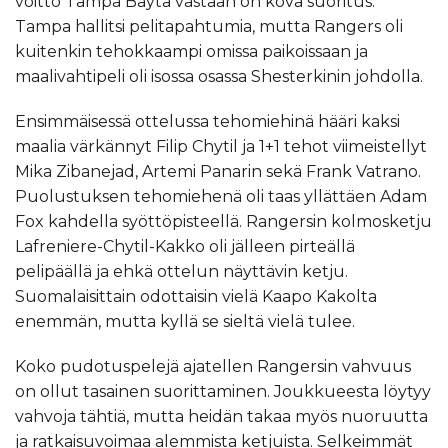
voitto Tampa Bayta vastaan on kova suoritus.
Tampa hallitsi pelitapahtumia, mutta Rangers oli
kuitenkin tehokkaampi omissa paikoissaan ja
maalivahtipeli oli isossa osassa Shesterkinin johdolla.
Ensimmäisessä ottelussa tehomiehinä hääri kaksi
maalia värkännyt Filip Chytil ja 1+1 tehot viimeistellyt
Mika Zibanejad, Artemi Panarin sekä Frank Vatrano.
Puolustuksen tehomiehenä oli taas yllättäen Adam
Fox kahdella syöttöpisteellä. Rangersin kolmosketju
Lafreniere-Chytil-Kakko oli jälleen pirteällä
pelipäällä ja ehkä ottelun näyttävin ketju.
Suomalaisittain odottaisin vielä Kaapo Kakolta
enemmän, mutta kyllä se sieltä vielä tulee.
Koko pudotuspelejä ajatellen Rangersin vahvuus
on ollut tasainen suorittaminen. Joukkueesta löytyy
vahvoja tähtiä, mutta heidän takaa myös nuoruutta
ja ratkaisuvoimaa alemmista ketjuista. Selkeimmät