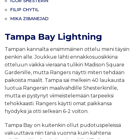
IGOR SHESTERIN
FILIP CHYTIL
MIKA ZIBANEJAD
Tampa Bay Lightning
Tampan kannalta ensimmäinen ottelu meni täysin
penkin alle. Joukkue lähti ennakkosuosikkina
otteluun vaikka vieraana tulikin Madison Square
Gardenille, mutta Rangers näytti miten tehdään
paikoista maalit. Tampa sai melkein 40 laukausta
luotua Rangersin maalivahdille Shesterkinille,
mutta ei pystynyt viimeistelemään tarpeeksi
tehokkaasti. Rangers käytti omat paikkansa
hyödyksi ja otti selkeän 6-2 voiton.
Tampa Bay on kuitenkin ollut pudotuspeleissä
vakuuttava niin tänä vuonna kuin kahtena