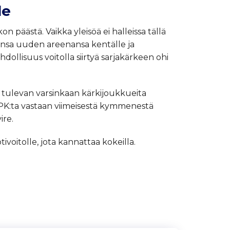
le
on päästä. Vaikka yleisöä ei halleissa tällä
kensa uuden areenansa kentälle ja
hdollisuus voitolla siirtyä sarjakärkeen ohi
 tulevan varsinkaan kärkijoukkueita
a HPK:ta vastaan viimeisestä kymmenestä
ire.
voitolle, jota kannattaa kokeilla.