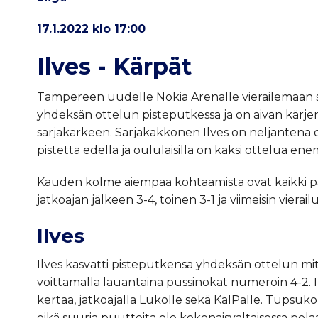
17.1.2022 klo 17:00
Ilves - Kärpät
Tampereen uudelle Nokia Arenalle vierailemaan s
yhdeksän ottelun pisteputkessa ja on aivan kärjen t
sarjakärkeen. Sarjakakkonen Ilves on neljäntenä 
pistettä edellä ja oululaisilla on kaksi ottelua 
Kauden kolme aiempaa kohtaamista ovat kaikki pä
jatkoajan jälkeen 3-4, toinen 3-1 ja viimeisin viera
Ilves
Ilves kasvatti pisteputkensa yhdeksän ottelun mit
voittamalla lauantaina pussinokat numeroin 4-2. I
kertaa, jatkoajalla Lukolle sekä KalPalle. Tupsu
eikä suuria puutteita ole kokonaisvaltaisessa pelaa