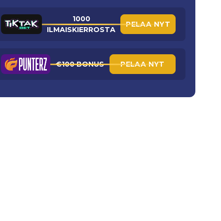
1000
PELAA NYT
ILMAISKIERROSTA
€100 BONUS
PELAA NYT