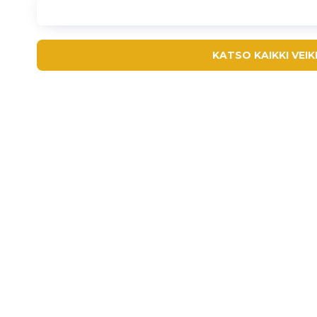
KATSO KAIKKI VEI