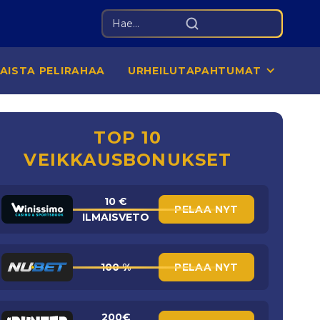
MAISTA PELIRAHAA
URHEILUTAPAHTUMAT
TOP 10
VEIKKAUSBONUKSET
10 €
PELAA NYT
ILMAISVETO
100 %
PELAA NYT
200€