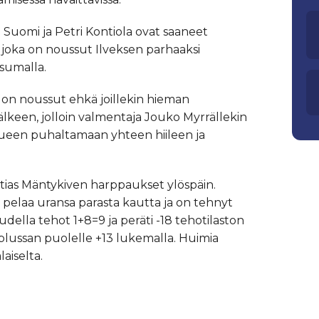
i Suomi ja Petri Kontiola ovat saaneet
, joka on noussut Ilveksen parhaaksi
osumalla.
es on noussut ehkä joillekin hieman
älkeen, jolloin valmentaja Jouko Myrrällekin
kkueen puhaltamaan yhteen hiileen ja
atias Mäntykiven harppaukset ylöspäin.
 pelaa uransa parasta kautta ja on tehnyt
udella tehot 1+8=9 ja peräti -18 tehotilaston
plussan puolelle +13 lukemalla. Huimia
aiselta.