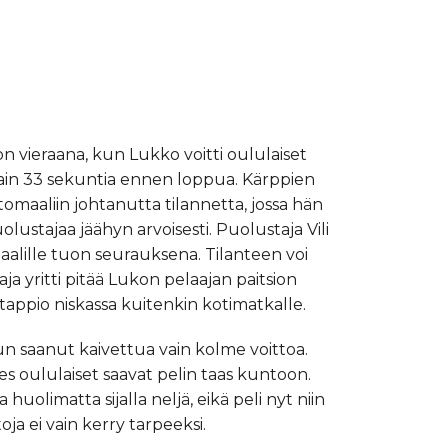
 vieraana, kun Lukko voitti oululaiset
 vain 33 sekuntia ennen loppua. Kärppien
ttomaaliin johtanutta tilannetta, jossa hän
olustajaa jäähyn arvoisesti. Puolustaja Vili
aalille tuon seurauksena. Tilanteen voi
a yritti pitää Lukon pelaajan paitsion
n, tappio niskassa kuitenkin kotimatkalle.
 saanut kaivettua vain kolme voittoa.
 oululaiset saavat pelin taas kuntoon.
huolimatta sijalla neljä, eikä peli nyt niin
toja ei vain kerry tarpeeksi.