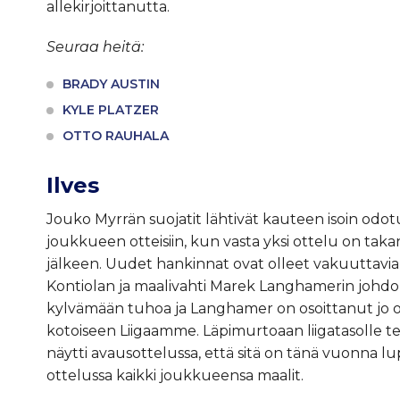
allekirjoittanutta.
Seuraa heitä:
BRADY AUSTIN
KYLE PLATZER
OTTO RAUHALA
Ilves
Jouko Myrrän suojatit lähtivät kauteen isoin odotuk
joukkueen otteisiin, kun vasta yksi ottelu on taka
jälkeen. Uudet hankinnat ovat olleet vakuuttavia h
Kontiolan ja maalivahti Marek Langhamerin johdolla
kylvämään tuhoa ja Langhamer on osoittanut jo ol
kotoiseen Liigaamme. Läpimurtoaan liigatasolle t
näytti avausottelussa, että sitä on tänä vuonna lu
ottelussa kaikki joukkueensa maalit.