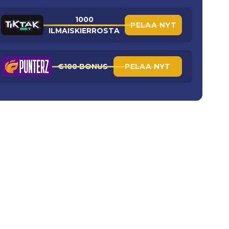
1000
PELAA NYT
ILMAISKIERROSTA
€100 BONUS
PELAA NYT