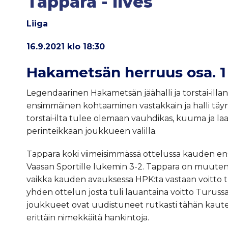
Tappara - Ilves
Liiga
16.9.2021 klo 18:30
Hakametsän herruus osa. 1
Legendaarinen Hakametsän jäähalli ja torstai-illa
ensimmäinen kohtaaminen vastakkain ja halli täynnä
torstai-ilta tulee olemaan vauhdikas, kuuma ja l
perinteikkään joukkueen välillä.
Tappara koki viimeisimmässä ottelussa kauden en
Vaasan Sportille lukemin 3-2. Tappara on muuten
vaikka kauden avauksessa HPK:ta vastaan voitto tul
yhden ottelun josta tuli lauantaina voitto Turus
joukkueet ovat uudistuneet rutkasti tähän kautee
erittäin nimekkäitä hankintoja.