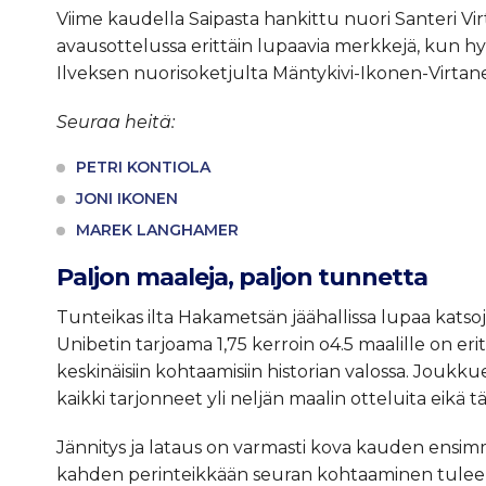
Viime kaudella Saipasta hankittu nuori Santeri Vir
avausottelussa erittäin lupaavia merkkejä, kun hy
Ilveksen nuorisoketjulta Mäntykivi-Ikonen-Virtane
Seuraa heitä:
PETRI KONTIOLA
JONI IKONEN
MAREK LANGHAMER
Paljon maaleja, paljon tunnetta
Tunteikas ilta Hakametsän jäähallissa lupaa katsoji
Unibetin tarjoama 1,75 kerroin o4.5 maalille on e
keskinäisiin kohtaamisiin historian valossa. Jouk
kaikki tarjonneet yli neljän maalin otteluita eikä 
Jännitys ja lataus on varmasti kova kauden ensi
kahden perinteikkään seuran kohtaaminen tulee 