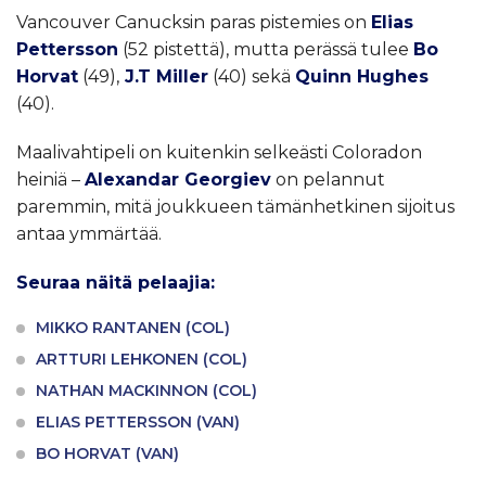
Vancouver Canucksin paras pistemies on
Elias
Pettersson
(52 pistettä), mutta perässä tulee
Bo
Horvat
(49),
J.T Miller
(40) sekä
Quinn Hughes
(40).
Maalivahtipeli on kuitenkin selkeästi Coloradon
heiniä –
Alexandar Georgiev
on pelannut
paremmin, mitä joukkueen tämänhetkinen sijoitus
antaa ymmärtää.
Seuraa näitä pelaajia:
MIKKO RANTANEN (COL)
ARTTURI LEHKONEN (COL)
NATHAN MACKINNON (COL)
ELIAS PETTERSSON (VAN)
BO HORVAT (VAN)