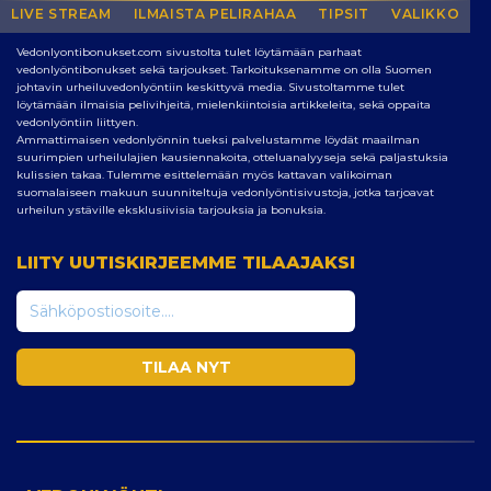
LIVE STREAM
NETIN PARAS SIVUSTO VEDONLYÖNTIIN
ILMAISTA PELIRAHAA
TIPSIT
VALIKKO
Vedonlyontibonukset.com sivustolta tulet löytämään parhaat
vedonlyöntibonukset sekä tarjoukset. Tarkoituksenamme on olla Suomen
johtavin urheiluvedonlyöntiin keskittyvä media. Sivustoltamme tulet
löytämään ilmaisia pelivihjeitä, mielenkiintoisia artikkeleita, sekä oppaita
vedonlyöntiin liittyen.
Ammattimaisen vedonlyönnin tueksi palvelustamme löydät maailman
suurimpien urheilulajien kausiennakoita, otteluanalyyseja sekä paljastuksia
kulissien takaa. Tulemme esittelemään myös kattavan valikoiman
suomalaiseen makuun suunniteltuja vedonlyöntisivustoja, jotka tarjoavat
urheilun ystäville eksklusiivisia tarjouksia ja bonuksia.
LIITY UUTISKIRJEEMME TILAAJAKSI