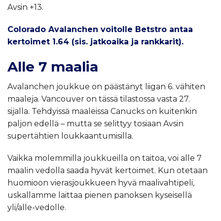
Avsin +13.
Colorado Avalanchen voitolle Betstro antaa
kertoimet 1.64 (sis. jatkoaika ja rankkarit).
Alle 7 maalia
Avalanchen joukkue on päästänyt liigan 6. vähiten
maaleja. Vancouver on tässä tilastossa vasta 27.
sijalla. Tehdyissä maaleissa Canucks on kuitenkin
paljon edellä – mutta se selittyy tosiaan Avsin
supertähtien loukkaantumisilla.
Vaikka molemmilla joukkueilla on taitoa, voi alle 7
maalin vedolla saada hyvät kertoimet. Kun otetaan
huomioon vierasjoukkueen hyvä maalivahtipeli,
uskallamme laittaa pienen panoksen kyseisellä
yli/alle-vedolle.