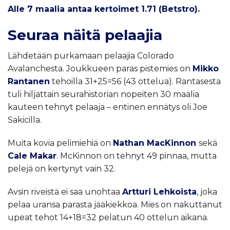
Alle 7 maalia antaa kertoimet 1.71 (Betstro).
Seuraa näitä pelaajia
Lähdetään purkamaan pelaajia Colorado
Avalanchesta. Joukkueen paras pistemies on
Mikko
Rantanen
tehoilla 31+25=56 (43 ottelua). Rantasesta
tuli hiljattain seurahistorian nopeiten 30 maalia
kauteen tehnyt pelaaja – entinen ennätys oli Joe
Sakicilla.
Muita kovia pelimiehiä on
Nathan MacKinnon
sekä
Cale Makar
. McKinnon on tehnyt 49 pinnaa, mutta
pelejä on kertynyt vain 32.
Avsin riveistä ei saa unohtaa
Artturi Lehkoista
, joka
pelaa uransa parasta jääkiekkoa. Mies on nakuttanut
upeat tehot 14+18=32 pelatun 40 ottelun aikana.