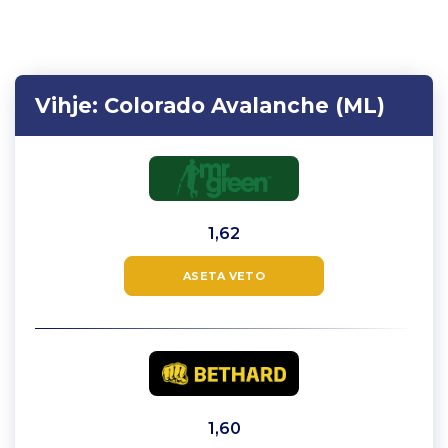
Vihje:
Colorado Avalanche (ML)
1,62
ASETA VETO
1,60