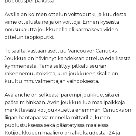
pudotuspelipaikassa.
Avsilla on kolmen ottelun voittoputki, ja kuudesta
viime ottelusta neljä on voittoja. Ennen kyseistä
nousukautta joukkueella oli karmaiseva viiden
ottelun tappioputki.
Toisaalta, vastaan asettuu Vancouver Canucks.
Joukkue on hävinnyt kahdeksan ottelua edellisestä
kymmenestä. Tämä selittyy pitkälti seuran
rakennemuutoksista, kun joukkueen sisällä on
kuultu mm. valmentajan vaihdoksesta.
Avalanche on selkeästi parempi joukkue, siitä ei
pääse mihinkään. Avsin joukkue luo maalipaikkoja
merkittävästi kotijoukkuetta enemmän. Canucks on
liigan häntäpäässä monella mittarilla, kuten
puolustuksessa sekä päästetyissä maaleissa.
Kotijoukkueen maaliero on alkukaudesta -24 ja