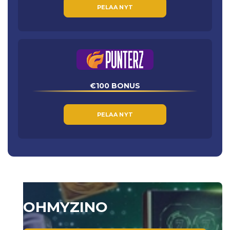
PELAA NYT
€100 BONUS
PELAA NYT
OHMYZINO