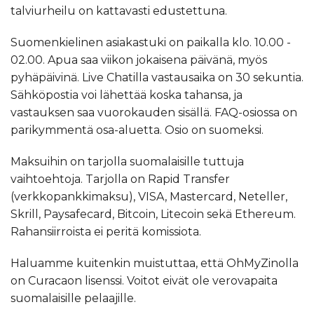
talviurheilu on kattavasti edustettuna.
Suomenkielinen asiakastuki on paikalla klo. 10.00 -
02.00. Apua saa viikon jokaisena päivänä, myös
pyhäpäivinä. Live Chatilla vastausaika on 30 sekuntia.
Sähköpostia voi lähettää koska tahansa, ja
vastauksen saa vuorokauden sisällä. FAQ-osiossa on
parikymmentä osa-aluetta. Osio on suomeksi.
Maksuihin on tarjolla suomalaisille tuttuja
vaihtoehtoja. Tarjolla on Rapid Transfer
(verkkopankkimaksu), VISA, Mastercard, Neteller,
Skrill, Paysafecard, Bitcoin, Litecoin sekä Ethereum.
Rahansiirroista ei peritä komissiota.
Haluamme kuitenkin muistuttaa, että OhMyZinolla
on Curacaon lisenssi. Voitot eivät ole verovapaita
suomalaisille pelaajille.