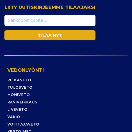
LIITY UUTISKIRJEEMME TILAAJAKSI
VEDONLYÖNTI
PITKÄVETO
TULOSVETO
MONIVETO
RAVIVEIKKAUS
LIVEVETO
VAKIO
VOITTAJAVETO
KERTOIMET