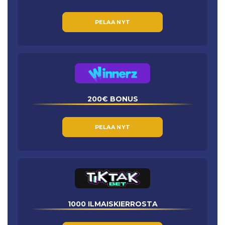
PELAA NYT
200€ BONUS
PELAA NYT
1000 ILMAISKIERROSTA