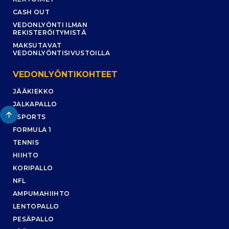
CASH OUT
VEDONLYÖNTI ILMAN
REKISTERÖITYMISTÄ
MAKSUTAVAT
VEDONLYÖNTISIVUSTOILLA
VEDONLYÖNTIKOHTEET
JÄÄKIEKKO
JALKAPALLO
ESPORTS
FORMULA 1
TENNIS
HIIHTO
KORIPALLO
NFL
AMPUMAHIIHTO
LENTOPALLO
PESÄPALLO