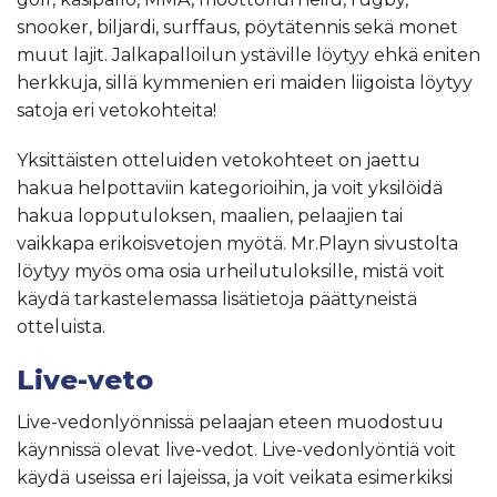
snooker, biljardi, surffaus, pöytätennis sekä monet
muut lajit. Jalkapalloilun ystäville löytyy ehkä eniten
herkkuja, sillä kymmenien eri maiden liigoista löytyy
satoja eri vetokohteita!
Yksittäisten otteluiden vetokohteet on jaettu
hakua helpottaviin kategorioihin, ja voit yksilöidä
hakua lopputuloksen, maalien, pelaajien tai
vaikkapa erikoisvetojen myötä. Mr.Playn sivustolta
löytyy myös oma osia urheilutuloksille, mistä voit
käydä tarkastelemassa lisätietoja päättyneistä
otteluista.
Live-veto
Live-vedonlyönnissä pelaajan eteen muodostuu
käynnissä olevat live-vedot. Live-vedonlyöntiä voit
käydä useissa eri lajeissa, ja voit veikata esimerkiksi