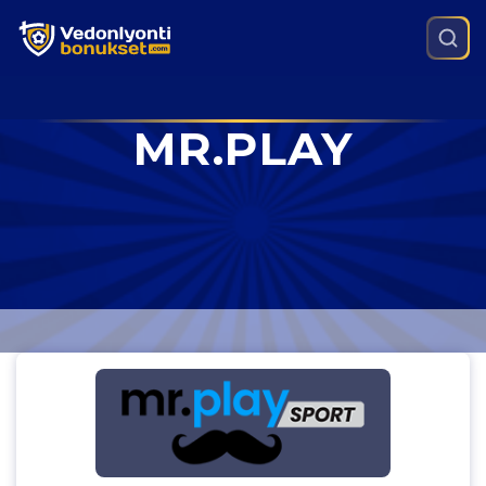
MR.PLAY