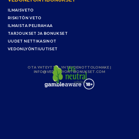
ILMAISVETO
RISKITÖN VETO
ILMAISTA PELIRAHAA
TARJOUKSET JA BONUKSET
UUDET NETTIKASINOT
VEDONLYÖNTIUUTISET
OTA YHTEYTTÄ :
YHTEYDENOTTOLOMAKE
|
INFO@VEDONLYONTIBONUKSET.COM