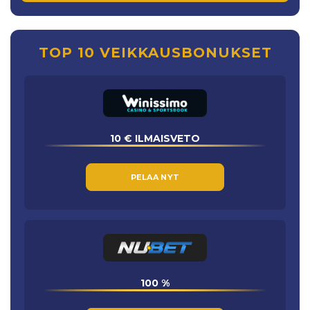
TOP 10 VEIKKAUSBONUKSET
10 € ILMAISVETO
PELAA NYT
100 %