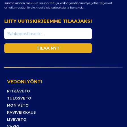
suomalaiseen makuun suunniteltuja vedonlyöntisivustoja, jotka tarjoavat
urheilun ystäville eksklusiivisia tarjouksia ja bonuksia.
LIITY UUTISKIRJEEMME TILAAJAKSI
VEDONLYÖNTI
PITKÄVETO
TULOSVETO
MONIVETO
RAVIVEIKKAUS
LIVEVETO
VAKIO