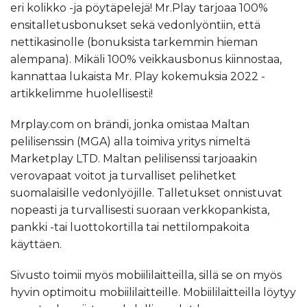
eri kolikko -ja pöytäpelejä! Mr.Play tarjoaa 100%
ensitalletusbonukset sekä vedonlyöntiin, että
nettikasinolle (bonuksista tarkemmin hieman
alempana). Mikäli 100% veikkausbonus kiinnostaa,
kannattaa lukaista Mr. Play kokemuksia 2022 -
artikkelimme huolellisesti!
Mrplay.com on brändi, jonka omistaa Maltan
pelilisenssin (MGA) alla toimiva yritys nimeltä
Marketplay LTD. Maltan pelilisenssi tarjoaakin
verovapaat voitot ja turvalliset pelihetket
suomalaisille vedonlyöjille. Talletukset onnistuvat
nopeasti ja turvallisesti suoraan verkkopankista,
pankki -tai luottokortilla tai nettilompakoita
käyttäen.
Sivusto toimii myös mobiililaitteilla, sillä se on myös
hyvin optimoitu mobiililaitteille. Mobiililaitteilla löytyy