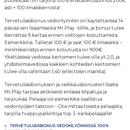
puolestaan on tarjolla 100% ensitalletusbonus 200€
asti + 100 ilmaiskierrosta!
Tervetuliaisbonus vedonlyöntiin on käytettävissä 14
päivää sen lisäämisestä Mr.Play -tilille, ja bonus tulee
kierrättää 9 kertaa ennen voittojen kotiuttamista.
Esimerkkinä. Talletat 100 € ja saat 100 € ilmaiseksi –
minimikierrätys ennen kotiutusta on 900€.
Yksittäisissä vedoissa kertoimen tulee olla yli 2,0, ja
yhdistelmävedossa kaikkien kohteiden kertoimien
tulee olla vähintään 1,40 (ellei toisin mainita).
Tervetuliaisbonuksen ja veikkausbonusten lisäksi
Mr.Play tarjoaa aktiivisesti erilaisia kilpailuja ja
tarjouksia. Pelaaja voi esimerkiksi osallistua
vedonlyöjien taistoon - Ota mittaa toisista pelaajista,
tarjolla huippupalkintoja top 3. kärkipelaajalle!
TERVETULIAISBONUS VEDONLYÖNNISSÄ 100%