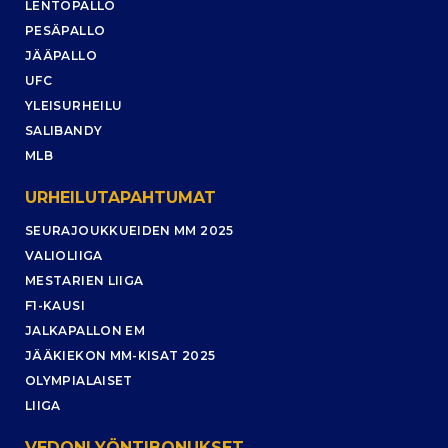
LENTOPALLO
PESÄPALLO
JÄÄPALLO
UFC
YLEISURHEILU
SALIBANDY
MLB
URHEILUTAPAHTUMAT
SEURAJOUKKUEIDEN MM 2025
VALIOLIIGA
MESTARIEN LIIGA
F1-KAUSI
JALKAPALLON EM
JÄÄKIEKON MM-KISAT 2025
OLYMPIALAISET
LIIGA
VEDONLYÖNTIBONUKSET