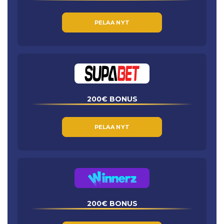
PELAA NYT
200€ BONUS
PELAA NYT
200€ BONUS