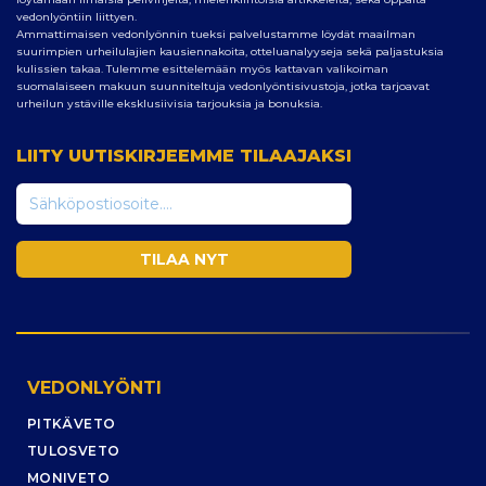
vedonlyöntiin liittyen.
Ammattimaisen vedonlyönnin tueksi palvelustamme löydät maailman
suurimpien urheilulajien kausiennakoita, otteluanalyyseja sekä paljastuksia
kulissien takaa. Tulemme esittelemään myös kattavan valikoiman
suomalaiseen makuun suunniteltuja vedonlyöntisivustoja, jotka tarjoavat
urheilun ystäville eksklusiivisia tarjouksia ja bonuksia.
LIITY UUTISKIRJEEMME TILAAJAKSI
VEDONLYÖNTI
PITKÄVETO
TULOSVETO
MONIVETO