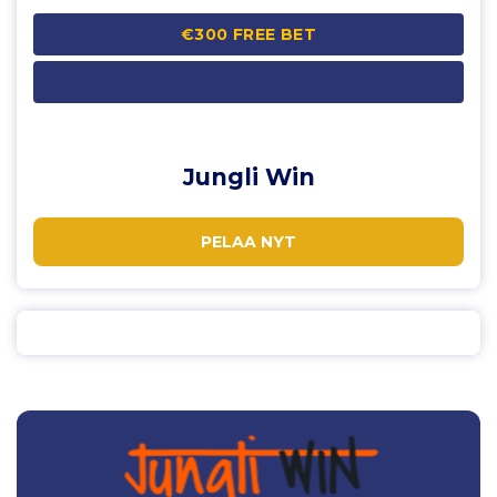
€300 FREE BET
Jungli Win
PELAA NYT