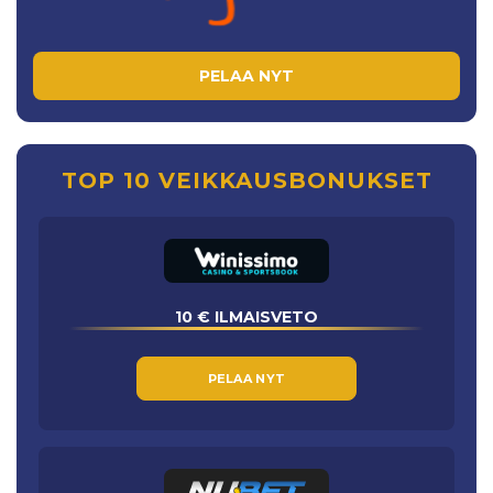
PELAA NYT
TOP 10 VEIKKAUSBONUKSET
10 € ILMAISVETO
PELAA NYT