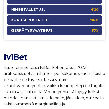
MINIMITALLETUS:
€20
BONUSPROSENTTI:
100%
KIERRÄTYSVAATIMUS:
35X
IviBet
Esittelemme tässä IviBet kokemuksia 2023 -
artikkelissa, että millainen pelikokemus suomalaisille
pelaajille on luvassa. Keskitymme
urheiluvedonlyöntiin, vaikka kasinopelejä on tarjolla
tuhansia ja tuhansia. Vedonlyönnistä löytyy kaikki
mahdollinen – kuten jalkapallo, jääkiekko, e-urheilu
sekä kymmeniä marginaalilajeja.