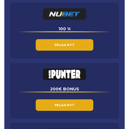
100 %
PELAA NYT
200€ BONUS
PELAA NYT