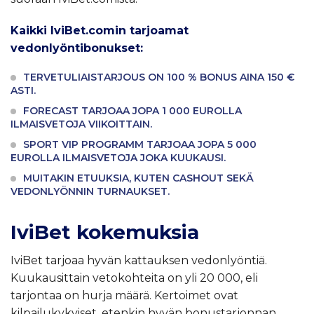
Kaikki IviBet.comin tarjoamat
vedonlyöntibonukset:
TERVETULIAISTARJOUS ON 100 % BONUS AINA 150 €
ASTI.
FORECAST TARJOAA JOPA 1 000 EUROLLA
ILMAISVETOJA VIIKOITTAIN.
SPORT VIP PROGRAMM TARJOAA JOPA 5 000
EUROLLA ILMAISVETOJA JOKA KUUKAUSI.
MUITAKIN ETUUKSIA, KUTEN CASHOUT SEKÄ
VEDONLYÖNNIN TURNAUKSET.
IviBet kokemuksia
IviBet tarjoaa hyvän kattauksen vedonlyöntiä.
Kuukausittain vetokohteita on yli 20 000, eli
tarjontaa on hurja määrä. Kertoimet ovat
kilpailukykyiset, etenkin hyvän bonustarjonnan