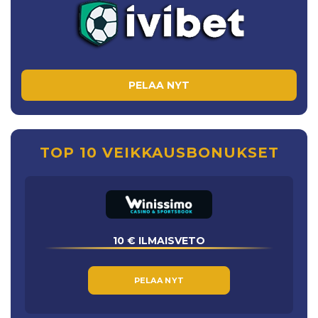
PELAA NYT
TOP 10 VEIKKAUSBONUKSET
10 € ILMAISVETO
PELAA NYT