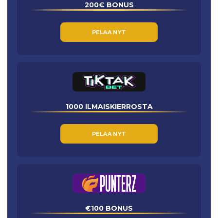
200€ BONUS
PELAA NYT
1000 ILMAISKIERROSTA
PELAA NYT
€100 BONUS