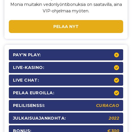
Monia muitakin vedonlyöntibonuksia on saatavilla, aina
VIP-ohjelmaa myöten.
PELAA NYT
PAY'N PLAY:
LIVE-KASINO:
LIVE CHAT:
PELAA EUROILLA:
PELILISENSSI:
CURACAO
JULKAISUAJANKOHTA:
2022
BONUS:
€300