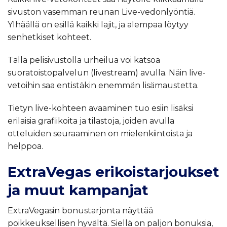
sivuston vasemman reunan Live-vedonlyöntiä.
Ylhäällä on esillä kaikki lajit, ja alempaa löytyy
senhetkiset kohteet.
Tällä pelisivustolla urheilua voi katsoa
suoratoistopalvelun (livestream) avulla. Näin live-
vetoihin saa entistäkin enemmän lisämaustetta.
Tietyn live-kohteen avaaminen tuo esiin lisäksi
erilaisia grafiikoita ja tilastoja, joiden avulla
otteluiden seuraaminen on mielenkiintoista ja
helppoa.
ExtraVegas erikoistarjoukset
ja muut kampanjat
ExtraVegasin bonustarjonta näyttää
poikkeuksellisen hyvältä. Siellä on paljon bonuksia,