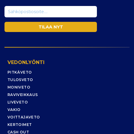
VEDONLYÖNTI
PITKÄVETO
TULOSVETO
MONIVETO
RAVIVEIKKAUS
LIVEVETO
VAKIO
VOITTAJAVETO
KERTOIMET
CASH OUT