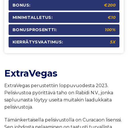
BONUS:
€200
MINIMITALLETUS:
€10
BONUSPROSENTTI:
100%
KIERRÄTYSVAATIMUS:
5X
ExtraVegas
ExtraVegas perustettiin loppuvuodesta 2023.
Pelisivustoa pyörittävä taho on Rabidi N.V., jonka
sapluunasta löytyy useita muitakin laadukkaita
pelisivustoja.
Tämänkertaisella pelisivustolla on Curacaon lisenssi.
Sen johdosta pelaaminen on taatusti turvallista,