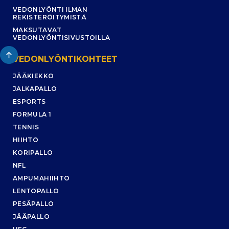
VEDONLYÖNTI ILMAN
REKISTERÖITYMISTÄ
MAKSUTAVAT
VEDONLYÖNTISIVUSTOILLA
VEDONLYÖNTIKOHTEET
JÄÄKIEKKO
JALKAPALLO
ESPORTS
FORMULA 1
TENNIS
HIIHTO
KORIPALLO
NFL
AMPUMAHIIHTO
LENTOPALLO
PESÄPALLO
JÄÄPALLO