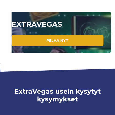
EXTRAVEGAS
PELAA NYT
ExtraVegas usein kysytyt
kysymykset