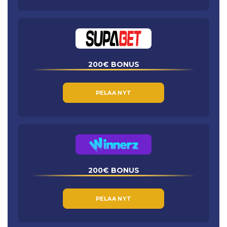
200€ BONUS
PELAA NYT
200€ BONUS
PELAA NYT