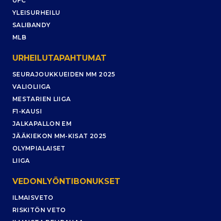
UFC
YLEISURHEILU
SALIBANDY
MLB
URHEILUTAPAHTUMAT
SEURAJOUKKUEIDEN MM 2025
VALIOLIIGA
MESTARIEN LIIGA
F1-KAUSI
JALKAPALLON EM
JÄÄKIEKON MM-KISAT 2025
OLYMPIALAISET
LIIGA
VEDONLYÖNTIBONUKSET
ILMAISVETO
RISKITÖN VETO