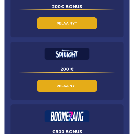
200€ BONUS
PELAA NYT
200 €
PELAA NYT
€500 BONUS