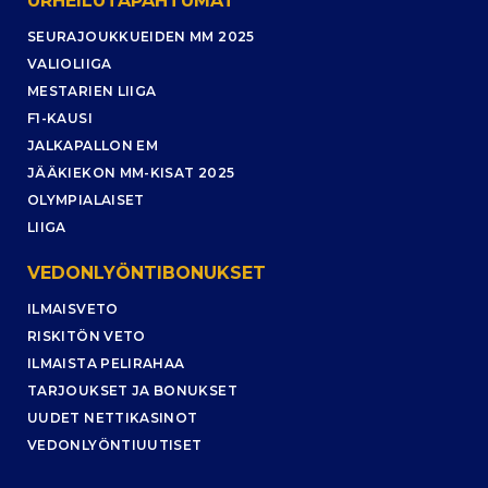
URHEILUTAPAHTUMAT
SEURAJOUKKUEIDEN MM 2025
VALIOLIIGA
MESTARIEN LIIGA
F1-KAUSI
JALKAPALLON EM
JÄÄKIEKON MM-KISAT 2025
OLYMPIALAISET
LIIGA
VEDONLYÖNTIBONUKSET
ILMAISVETO
RISKITÖN VETO
ILMAISTA PELIRAHAA
TARJOUKSET JA BONUKSET
UUDET NETTIKASINOT
VEDONLYÖNTIUUTISET