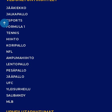
JÄÄKIEKKO
JALKAPALLO
ESPORTS
FORMULA 1
TENNIS
HIIHTO
KORIPALLO
NFL
AMPUMAHIIHTO
LENTOPALLO
PESÄPALLO
JÄÄPALLO
UFC
YLEISURHEILU
SALIBANDY
MLB