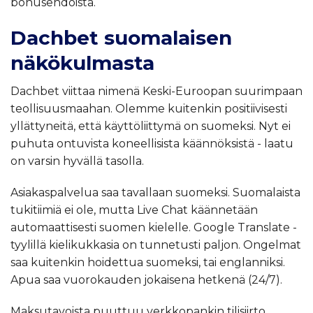
bonusehdoista.
Dachbet suomalaisen
näkökulmasta
Dachbet viittaa nimenä Keski-Euroopan suurimpaan
teollisuusmaahan. Olemme kuitenkin positiivisesti
yllättyneitä, että käyttöliittymä on suomeksi. Nyt ei
puhuta ontuvista koneellisista käännöksistä - laatu
on varsin hyvällä tasolla.
Asiakaspalvelua saa tavallaan suomeksi. Suomalaista
tukitiimiä ei ole, mutta Live Chat käännetään
automaattisesti suomen kielelle. Google Translate -
tyylillä kielikukkasia on tunnetusti paljon. Ongelmat
saa kuitenkin hoidettua suomeksi, tai englanniksi.
Apua saa vuorokauden jokaisena hetkenä (24/7).
Maksutavoista puuttuu verkkopankin tilisiirto.