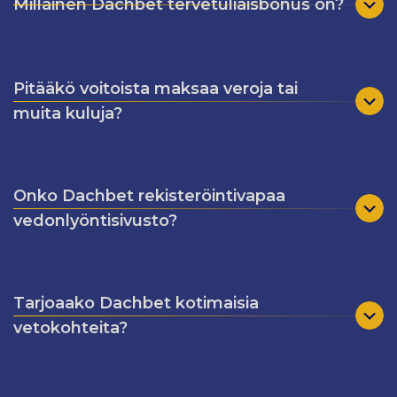
Millainen Dachbet tervetuliaisbonus on?
Pitääkö voitoista maksaa veroja tai 
muita kuluja?
Onko Dachbet rekisteröintivapaa 
vedonlyöntisivusto?
Tarjoaako Dachbet kotimaisia 
vetokohteita?