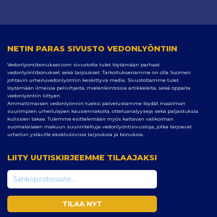
NETIN PARAS SIVUSTO VEDONLYÖNTIIN
Vedonlyontibonukset.com sivustolta tulet löytämään parhaat
vedonlyöntibonukset sekä tarjoukset. Tarkoituksenamme on olla Suomen
johtavin urheiluvedonlyöntiin keskittyvä media. Sivustoltamme tulet
löytämään ilmaisia pelivihjeitä, mielenkiintoisia artikkeleita, sekä oppaita
vedonlyöntiin liittyen.
Ammattimaisen vedonlyönnin tueksi palvelustamme löydät maailman
suurimpien urheilulajien kausiennakoita, otteluanalyyseja sekä paljastuksia
kulissien takaa. Tulemme esittelemään myös kattavan valikoiman
suomalaiseen makuun suunniteltuja vedonlyöntisivustoja, jotka tarjoavat
urheilun ystäville eksklusiivisia tarjouksia ja bonuksia.
LIITY UUTISKIRJEEMME TILAAJAKSI