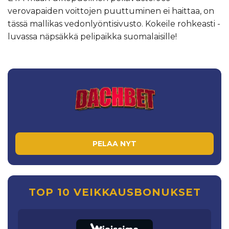
verovapaiden voittojen puuttuminen ei haittaa, on
tässä mallikas vedonlyöntisivusto. Kokeile rohkeasti -
luvassa näpsäkkä pelipaikka suomalaisille!
PELAA NYT
TOP 10 VEIKKAUSBONUKSET