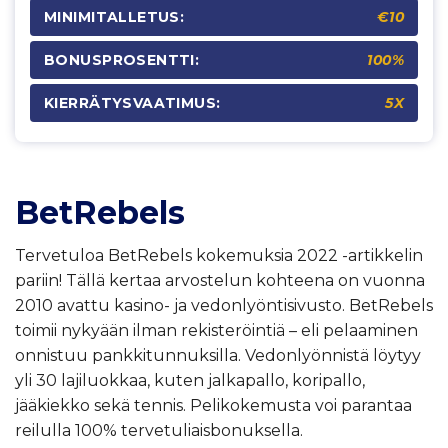
MINIMITALLETUS:
€10
BONUSPROSENTTI:
100%
KIERRÄTYSVAATIMUS:
5X
BetRebels
Tervetuloa BetRebels kokemuksia 2022 -artikkelin
pariin! Tällä kertaa arvostelun kohteena on vuonna
2010 avattu kasino- ja vedonlyöntisivusto. BetRebels
toimii nykyään ilman rekisteröintiä – eli pelaaminen
onnistuu pankkitunnuksilla. Vedonlyönnistä löytyy
yli 30 lajiluokkaa, kuten jalkapallo, koripallo,
jääkiekko sekä tennis. Pelikokemusta voi parantaa
reilulla 100% tervetuliaisbonuksella.