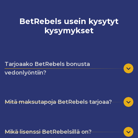
BetRebels usein kysytyt
kysymykset
Tarjoaako BetRebels bonusta 
vedonlyöntiin?
Mitä maksutapoja BetRebels tarjoaa?
Mikä lisenssi BetRebelsillä on?