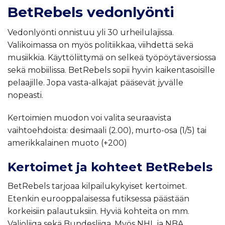
BetRebels vedonlyönti
Vedonlyönti onnistuu yli 30 urheilulajissa.
Valikoimassa on myös politiikkaa, viihdettä sekä
musiikkia. Käyttöliittymä on selkeä työpöytäversiossa
sekä mobiilissa. BetRebels sopii hyvin kaikentasoisille
pelaajille. Jopa vasta-alkajat pääsevät jyvälle
nopeasti.
Kertoimien muodon voi valita seuraavista
vaihtoehdoista: desimaali (2.00), murto-osa (1/5) tai
amerikkalainen muoto (+200)
Kertoimet ja kohteet BetRebels
BetRebels tarjoaa kilpailukykyiset kertoimet.
Etenkin eurooppalaisessa futiksessa päästään
korkeisiin palautuksiin. Hyviä kohteita on mm.
Valioliiga sekä Bundesliiga. Myös NHL ja NBA