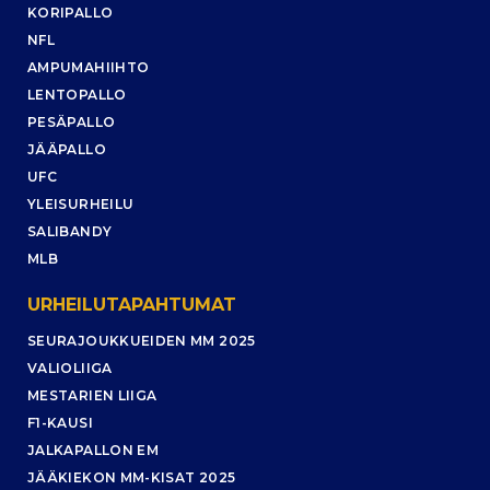
KORIPALLO
NFL
AMPUMAHIIHTO
LENTOPALLO
PESÄPALLO
JÄÄPALLO
UFC
YLEISURHEILU
SALIBANDY
MLB
URHEILUTAPAHTUMAT
SEURAJOUKKUEIDEN MM 2025
VALIOLIIGA
MESTARIEN LIIGA
F1-KAUSI
JALKAPALLON EM
JÄÄKIEKON MM-KISAT 2025