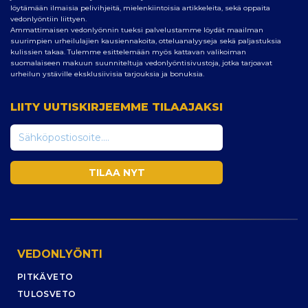
löytämään ilmaisia pelivihjeitä, mielenkiintoisia artikkeleita, sekä oppaita
vedonlyöntiin liittyen.
Ammattimaisen vedonlyönnin tueksi palvelustamme löydät maailman
suurimpien urheilulajien kausiennakoita, otteluanalyyseja sekä paljastuksia
kulissien takaa. Tulemme esittelemään myös kattavan valikoiman
suomalaiseen makuun suunniteltuja vedonlyöntisivustoja, jotka tarjoavat
urheilun ystäville eksklusiivisia tarjouksia ja bonuksia.
LIITY UUTISKIRJEEMME TILAAJAKSI
VEDONLYÖNTI
PITKÄVETO
TULOSVETO