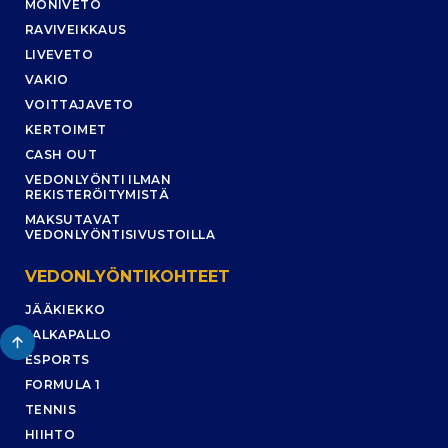
MONIVETO
RAVIVEIKKAUS
LIVEVETO
VAKIO
VOITTAJAVETO
KERTOIMET
CASH OUT
VEDONLYÖNTI ILMAN
REKISTERÖITYMISTÄ
MAKSUTAVAT
VEDONLYÖNTISIVUSTOILLA
VEDONLYÖNTIKOHTEET
JÄÄKIEKKO
JALKAPALLO
ESPORTS
FORMULA 1
TENNIS
HIIHTO