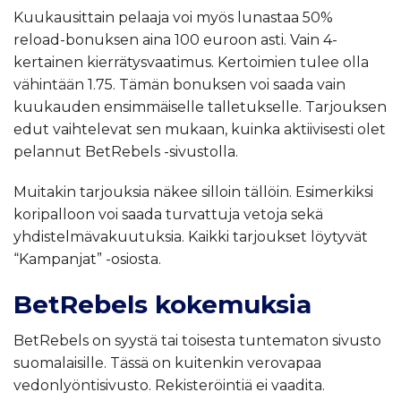
Kuukausittain pelaaja voi myös lunastaa 50%
reload-bonuksen aina 100 euroon asti. Vain 4-
kertainen kierrätysvaatimus. Kertoimien tulee olla
vähintään 1.75. Tämän bonuksen voi saada vain
kuukauden ensimmäiselle talletukselle. Tarjouksen
edut vaihtelevat sen mukaan, kuinka aktiivisesti olet
pelannut BetRebels -sivustolla.
Muitakin tarjouksia näkee silloin tällöin. Esimerkiksi
koripalloon voi saada turvattuja vetoja sekä
yhdistelmävakuutuksia. Kaikki tarjoukset löytyvät
“Kampanjat” -osiosta.
BetRebels kokemuksia
BetRebels on syystä tai toisesta tuntematon sivusto
suomalaisille. Tässä on kuitenkin verovapaa
vedonlyöntisivusto. Rekisteröintiä ei vaadita.