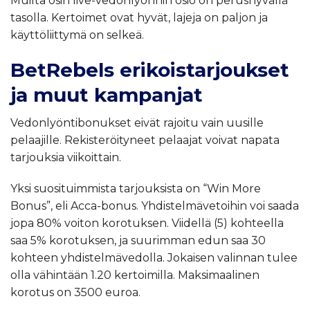
Muilta osin live-vedonlyönnin osio on perushyvällä
tasolla. Kertoimet ovat hyvät, lajeja on paljon ja
käyttöliittymä on selkeä.
BetRebels erikoistarjoukset
ja muut kampanjat
Vedonlyöntibonukset eivät rajoitu vain uusille
pelaajille. Rekisteröityneet pelaajat voivat napata
tarjouksia viikoittain.
Yksi suosituimmista tarjouksista on “Win More
Bonus”, eli Acca-bonus. Yhdistelmävetoihin voi saada
jopa 80% voiton korotuksen. Viidellä (5) kohteella
saa 5% korotuksen, ja suurimman edun saa 30
kohteen yhdistelmävedolla. Jokaisen valinnan tulee
olla vähintään 1.20 kertoimilla. Maksimaalinen
korotus on 3500 euroa.