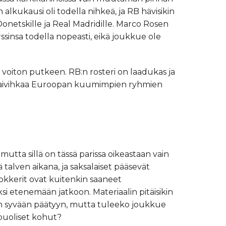
lkukausi oli todella nihkeä, ja RB hävisikin
onetskille ja Real Madridille. Marco Rosen
ssinsa todella nopeasti, eikä joukkue ole
n voiton putkeen. RB:n rosteri on laadukas ja
 vaivihkaa Euroopan kuumimpien ryhmien
mutta sillä on tässä parissa oikeastaan vain
 talven aikana, ja saksalaiset pääsevät
okkerit ovat kuitenkin saaneet
ksi etenemään jatkoon. Materiaalin pitäisikin
lun syvään päätyyn, mutta tuleeko joukkue
puoliset kohut?