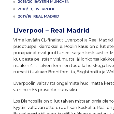
2019/20, BAYERN MÜNCHEN
2018/19, LIVERPOOL
2017/18, REAL MADRID
Liverpool – Real Madrid
Viime kevään CL-finalistit Liverpool ja Real Madrid
pudotuspelikierrokselle. Poolin kausi on ollut eten
punapaidat ovat juuttuneet sarjan keskikastiin. Me
kuudesta pelistään viisi, mutta jäi lohkonsa kakko
maalein 4-1. Talven formi on todella heikko, ja L
rumasti tukkaan Brentfordilta, Brightonilta ja W
Liverpoolin valtavista ongelmista huolimatta kerto
vain noin 55 prosentin suosikiksi.
Los Blancosilla on ollut talven mittaan omia pieno
kyytiin valtavan otteluruuhkan keskellä. Real on j
Barcelonasta jälkeen, ja näillä näkymin mestaruus