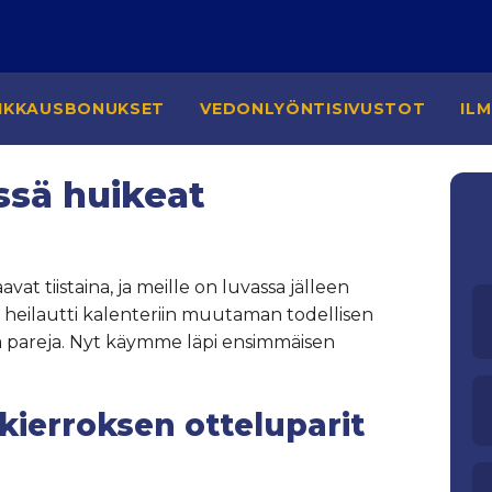
IKKAUSBONUKSET
VEDONLYÖNTISIVUSTOT
IL
ssä huikeat
at tiistaina, ja meille on luvassa jälleen
 heilautti kalenteriin muutaman todellisen
ä pareja. Nyt käymme läpi ensimmäisen
ierroksen otteluparit