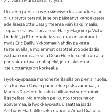
2-0 voitto Manchester Citystä.
Unitedin puolustus on viimeisen kuukauden ajan
ollut täyttä terästä, ja se on päästänyt kahdeksassa
edellisessä ottelussa yhteensä vain kaksi maalia.
Toppareina ovat loistaneet Harry Maguire ja Victor
Lindelöf, ja EL:n puolella vastuuta on kantanut
myös Eric Bailly. Ykkösmaalivahdin paikasta
taistelevalla ja molemmat osaottelut Sociedadia
vastaan uurastaneella Dean Hendersonilla on alla
pari vakuuttavaa nollapeliä, joten alakerran
itseluottamus on korkealla.
Hyökkäyspäässä manchesterilaisilla on pieniä huolia,
sillä Edinson Cavani parantelee pikkuvammaa ja
Marcus Rashford loukkasi nilkkansa sunnuntain
liigapelissä. Molempien pelikunto torstaina on
epävarmaa, ja hyökkäysvastuu saattaa jäädä
Anthony Martialille sekä nuorelle Amad Diallolle,