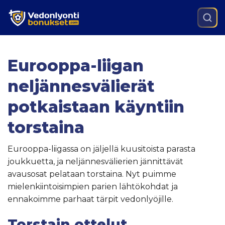
Eurooppa-liigan
neljännesvälierät
potkaistaan käyntiin
torstaina
Eurooppa-liigassa on jäljellä kuusitoista parasta
joukkuetta, ja neljännesvälierien jännittävät
avausosat pelataan torstaina. Nyt puimme
mielenkiintoisimpien parien lähtökohdat ja
ennakoimme parhaat tärpit vedonlyöjille.
Torstain ottelut