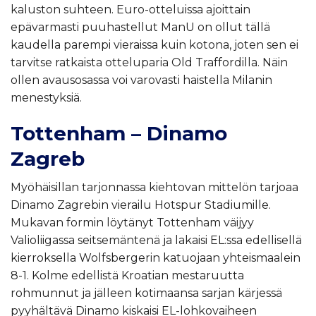
kaluston suhteen. Euro-otteluissa ajoittain
epävarmasti puuhastellut ManU on ollut tällä
kaudella parempi vieraissa kuin kotona, joten sen ei
tarvitse ratkaista otteluparia Old Traffordilla. Näin
ollen avausosassa voi varovasti haistella Milanin
menestyksiä.
Tottenham – Dinamo
Zagreb
Myöhäisillan tarjonnassa kiehtovan mittelön tarjoaa
Dinamo Zagrebin vierailu Hotspur Stadiumille.
Mukavan formin löytänyt Tottenham väijyy
Valioliigassa seitsemäntenä ja lakaisi EL:ssa edellisellä
kierroksella Wolfsbergerin katuojaan yhteismaalein
8-1. Kolme edellistä Kroatian mestaruutta
rohmunnut ja jälleen kotimaansa sarjan kärjessä
pyyhältävä Dinamo kiskaisi EL-lohkovaiheen