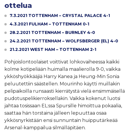
ottelua
7.3.2021 TOTTENHAM – CRYSTAL PALACE 4-1
4.3.2021 FULHAM – TOTTENHAM 0-1
28.2.2021 TOTTENHAM – BURNLEY 4-0
24.2.2021 TOTTENHAM – WOLFSBERGER (EL) 4-0
21.2.2021 WEST HAM – TOTTENHAM 2-1
Pohjoislontoolaiset voittivat lohkovaiheessa kaikki
kolme kotipeliään huimalla maalierolla 9-0, vaikka
ykköshyökkääjiä Harry Kanea ja Heung-Min Sonia
peluutettiin säästellen. Mourinho käytti muillakin
pelipaikoilla runsaasti kierrätystä vielä ensimmäisellä
pudotuspelikierroksellakin. Vaikka kokenut luotsi
jahtaa tosissaan EL:ssa Spursille himoittua pokaalia,
saattaa hän torstaina jälleen lepuuttaa osaa
ykkösnyrkistään ensi sunnuntain huipputärkeää
Arsenal-kamppailua silmälläpitäen.