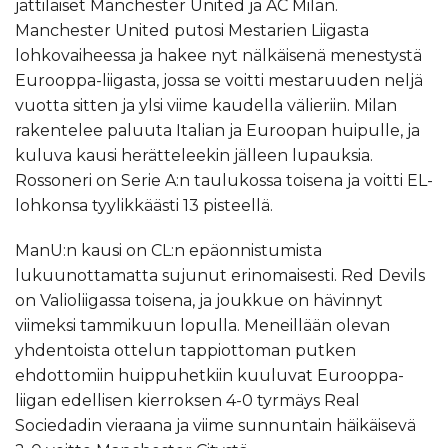
jättiläiset Manchester United ja AC Milan.
Manchester United putosi Mestarien Liigasta
lohkovaiheessa ja hakee nyt nälkäisenä menestystä
Eurooppa-liigasta, jossa se voitti mestaruuden neljä
vuotta sitten ja ylsi viime kaudella välieriin. Milan
rakentelee paluuta Italian ja Euroopan huipulle, ja
kuluva kausi herätteleekin jälleen lupauksia.
Rossoneri on Serie A:n taulukossa toisena ja voitti EL-
lohkonsa tyylikkäästi 13 pisteellä.
ManU:n kausi on CL:n epäonnistumista
lukuunottamatta sujunut erinomaisesti. Red Devils
on Valioliigassa toisena, ja joukkue on hävinnyt
viimeksi tammikuun lopulla. Meneillään olevan
yhdentoista ottelun tappiottoman putken
ehdottomiin huippuhetkiin kuuluvat Eurooppa-
liigan edellisen kierroksen 4-0 tyrmäys Real
Sociedadin vieraana ja viime sunnuntain häikäisevä