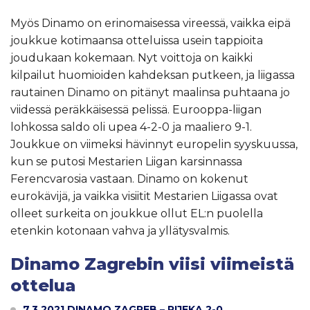
Myös Dinamo on erinomaisessa vireessä, vaikka eipä
joukkue kotimaansa otteluissa usein tappioita
joudukaan kokemaan. Nyt voittoja on kaikki
kilpailut huomioiden kahdeksan putkeen, ja liigassa
rautainen Dinamo on pitänyt maalinsa puhtaana jo
viidessä peräkkäisessä pelissä. Eurooppa-liigan
lohkossa saldo oli upea 4-2-0 ja maaliero 9-1.
Joukkue on viimeksi hävinnyt europelin syyskuussa,
kun se putosi Mestarien Liigan karsinnassa
Ferencvarosia vastaan. Dinamo on kokenut
eurokävijä, ja vaikka visiitit Mestarien Liigassa ovat
olleet surkeita on joukkue ollut EL:n puolella
etenkin kotonaan vahva ja yllätysvalmis.
Dinamo Zagrebin viisi viimeistä
ottelua
7.3.2021 DINAMO ZAGREB – RIJEKA 2-0