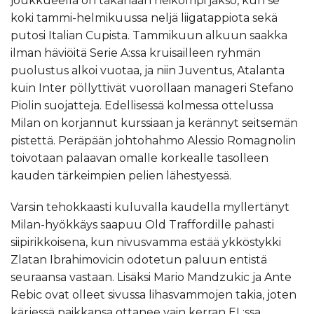
joukkueella on takanaan heikompi jakso, kun se
koki tammi-helmikuussa neljä liigatappiota sekä
putosi Italian Cupista. Tammikuun alkuun saakka
ilman häviöitä Serie A:ssa kruisailleen ryhmän
puolustus alkoi vuotaa, ja niin Juventus, Atalanta
kuin Inter pöllyttivät vuorollaan manageri Stefano
Piolin suojatteja. Edellisessä kolmessa ottelussa
Milan on korjannut kurssiaan ja kerännyt seitsemän
pistettä. Peräpään johtohahmo Alessio Romagnolin
toivotaan palaavan omalle korkealle tasolleen
kauden tärkeimpien pelien lähestyessä.
Varsin tehokkaasti kuluvalla kaudella myllertänyt
Milan-hyökkäys saapuu Old Traffordille pahasti
siipirikkoisena, kun nivusvamma estää ykköstykki
Zlatan Ibrahimovicin odotetun paluun entistä
seuraansa vastaan. Lisäksi Mario Mandzukic ja Ante
Rebic ovat olleet sivussa lihasvammojen takia, joten
kärjessä paikkansa ottanee vain kerran EL:ssa