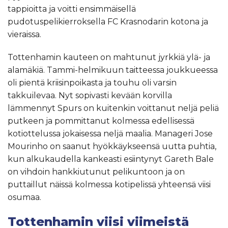
tappioitta ja voitti ensimmäisellä
pudotuspelikierroksella FC Krasnodarin kotona ja
vieraissa.
Tottenhamin kauteen on mahtunut jyrkkiä ylä- ja
alamäkiä. Tammi-helmikuun taitteessa joukkueessa
oli pientä kriisinpoikasta ja touhu oli varsin
takkuilevaa. Nyt sopivasti kevään korvilla
lämmennyt Spurs on kuitenkin voittanut neljä peliä
putkeen ja pommittanut kolmessa edellisessä
kotiottelussa jokaisessa neljä maalia. Manageri Jose
Mourinho on saanut hyökkäykseensä uutta puhtia,
kun alkukaudella kankeasti esiintynyt Gareth Bale
on vihdoin hankkiutunut pelikuntoon ja on
puttaillut näissä kolmessa kotipelissä yhteensä viisi
osumaa.
Tottenhamin viisi viimeistä