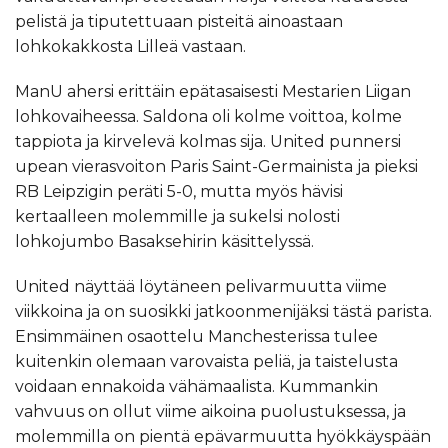
pelistä ja tiputettuaan pisteitä ainoastaan
lohkokakkosta Lilleä vastaan.
ManU ahersi erittäin epätasaisesti Mestarien Liigan
lohkovaiheessa. Saldona oli kolme voittoa, kolme
tappiota ja kirvelevä kolmas sija. United punnersi
upean vierasvoiton Paris Saint-Germainista ja pieksi
RB Leipzigin peräti 5-0, mutta myös hävisi
kertaalleen molemmille ja sukelsi nolosti
lohkojumbo Basaksehirin käsittelyssä.
United näyttää löytäneen pelivarmuutta viime
viikkoina ja on suosikki jatkoonmenijäksi tästä parista.
Ensimmäinen osaottelu Manchesterissa tulee
kuitenkin olemaan varovaista peliä, ja taistelusta
voidaan ennakoida vähämaalista. Kummankin
vahvuus on ollut viime aikoina puolustuksessa, ja
molemmilla on pientä epävarmuutta hyökkäyspään