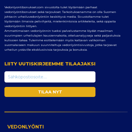
Vedonlyontibonukset.com sivustolta tulet löytämään parhaat
vedonlyöntibonukset sekä tarjoukset. Tarkoituksenamme on olla Suomen
johtavin urheiluvedonlyöntiin keskittyvä media. Sivustoltamme tulet
löytämään ilmaisia pelivihjeitä, mielenkiintoisia artikkeleita, sekä oppaita
vedonlyöntiin liittyen.
Ammattimaisen vedonlyönnin tueksi palvelustamme löydät maailman
suurimpien urheilulajien kausiennakoita, otteluanalyyseja sekä paljastuksia
kulissien takaa. Tulemme esittelemään myös kattavan valikoiman
suomalaiseen makuun suunniteltuja vedonlyöntisivustoja, jotka tarjoavat
urheilun ystäville eksklusiivisia tarjouksia ja bonuksia.
LIITY UUTISKIRJEEMME TILAAJAKSI
VEDONLYÖNTI